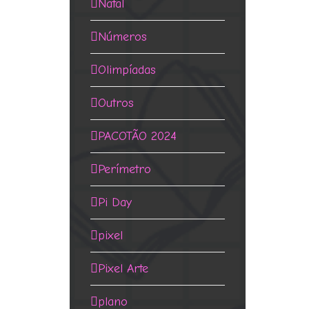
Natal
Números
Olimpíadas
Outros
PACOTÃO 2024
Perímetro
Pi Day
pixel
Pixel Arte
plano