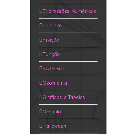
Expressões Numéricas
Folclore
Fração
Função
FUTEBOL
Geometria
Gráficos e Tabelas
Gratuito
Halloween