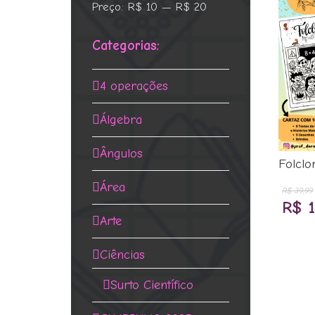
Preço:
R$ 10
—
R$ 20
mínimo
máximo
Categorias:
4 operações
Álgebra
Ângulos
Folclo
Área
R$
39,99
O
R$
1
Arte
preç
orig
Ciências
era:
Surto Científico
R$ 3