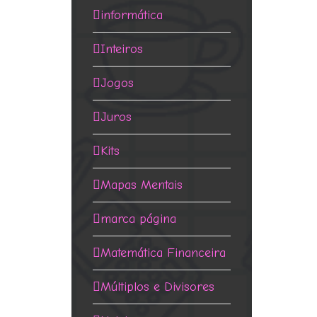
informática
Inteiros
Jogos
Juros
Kits
Mapas Mentais
marca página
Matemática Financeira
Múltiplos e Divisores