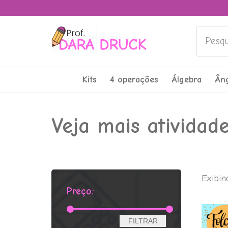
Pesquis
Kits
4 operações
Álgebra
Ân
Veja mais atividad
Exibin
Preço:
Preço
Preço
FILTRAR