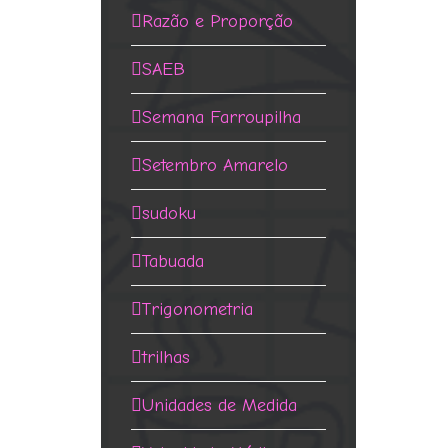
Razão e Proporção
SAEB
Semana Farroupilha
Setembro Amarelo
sudoku
Tabuada
Trigonometria
trilhas
Unidades de Medida