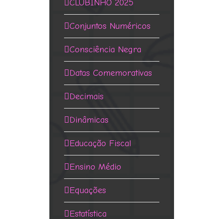
CLUBINHO 2025
Conjuntos Numéricos
Consciência Negra
Datas Comemorativas
Decimais
Dinâmicas
Educação Fiscal
Ensino Médio
Equações
Estatística