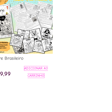
re Brasileiro
ADICIONAR AO
O
9,99
CARRINHO
o
preço
inal
atual
é:
9,99.
R$ 19,99.