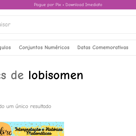
Pague por Pix • Download Imediato
ar
gulos
Conjuntos Numéricos
Datas Comemorativas
es de
lobisomen
do um único resultado