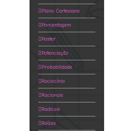
Plano Cartesiano
Porcentagem
Poster
Potenciação
Probabilidade
Raciocínio
Racionais
Radicais
Raízes