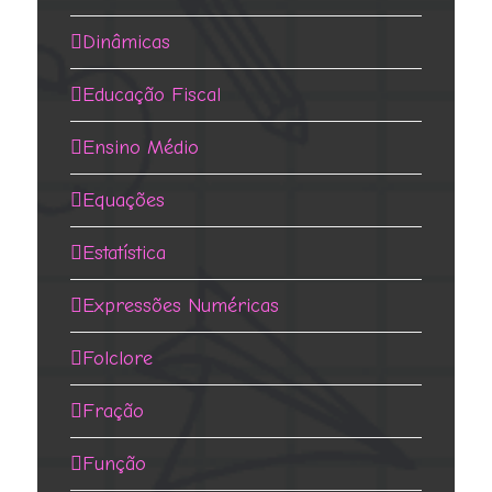
Dinâmicas
Educação Fiscal
Ensino Médio
Equações
Estatística
Expressões Numéricas
Folclore
Fração
Função