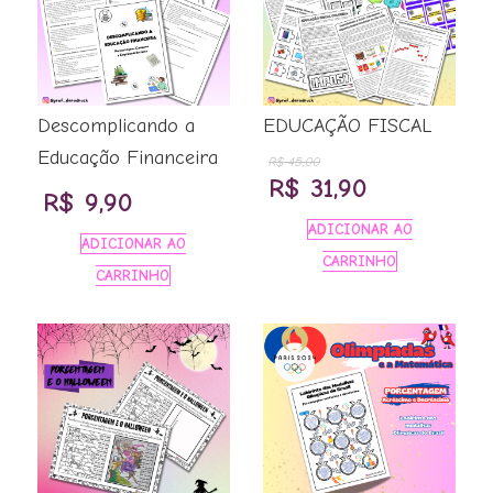
Descomplicando a
EDUCAÇÃO FISCAL
Educação Financeira
R$
45,00
O
O
R$
31,90
R$
9,90
preço
preço
ADICIONAR AO
ADICIONAR AO
original
atual
CARRINHO
CARRINHO
era:
é:
R$ 45,00.
R$ 31,90.