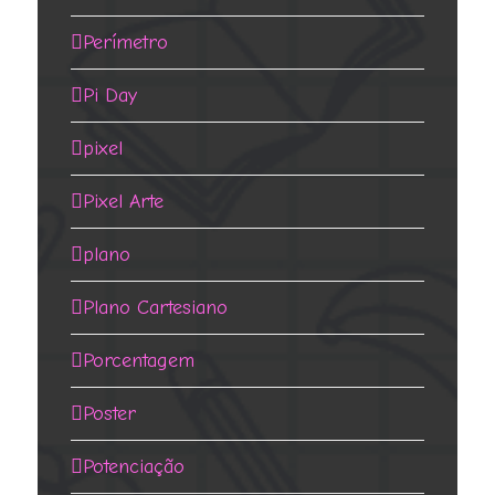
Perímetro
Pi Day
pixel
Pixel Arte
plano
Plano Cartesiano
Porcentagem
Poster
Potenciação