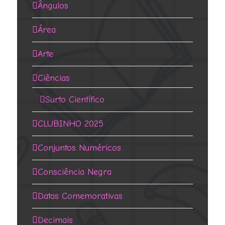
Ângulos
Área
Arte
Ciências
Surto Científico
CLUBINHO 2025
Conjuntos Numéricos
Consciência Negra
Datas Comemorativas
Decimais