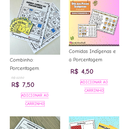
Comidas Indígenas e
a Porcentagem
Combinho:
Porcentagem.
R$
4,50
R$
12,50
ADICIONAR AO
O
O
R$
7,50
CARRINHO
preço
preço
ADICIONAR AO
original
atual
CARRINHO
era:
é:
R$ 12,50.
R$ 7,50.