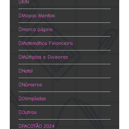
Kits
Mapas Mentais
marca página
Matemática Financeira
Múltiplos e Divisores
Natal
Números
Olimpíadas
Outros
PACOTÃO 2024