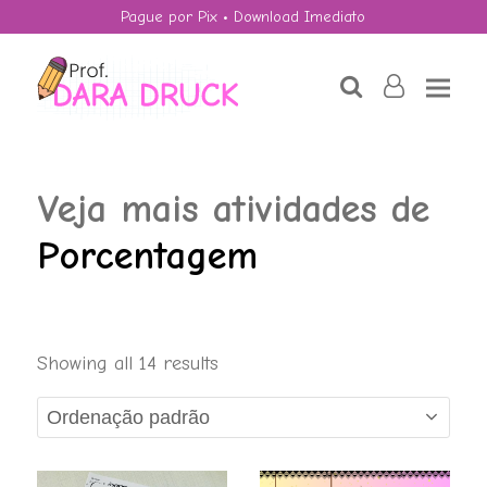
Pague por Pix • Download Imediato
search
user-
o
Veja mais atividades de
Porcentagem
HALLOWEEN: Os
Showing all 14 results
Impostores e as 4
operações.
R$
4,50
+
ADD