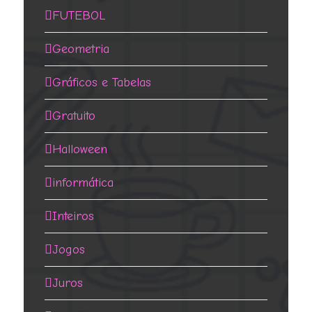
FUTEBOL
Geometria
Gráficos e Tabelas
Gratuito
Halloween
informática
Inteiros
Jogos
Juros