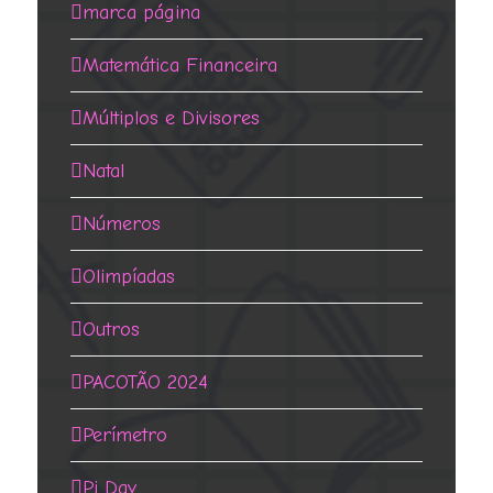
marca página
Matemática Financeira
Múltiplos e Divisores
Natal
Números
Olimpíadas
Outros
PACOTÃO 2024
Perímetro
Pi Day