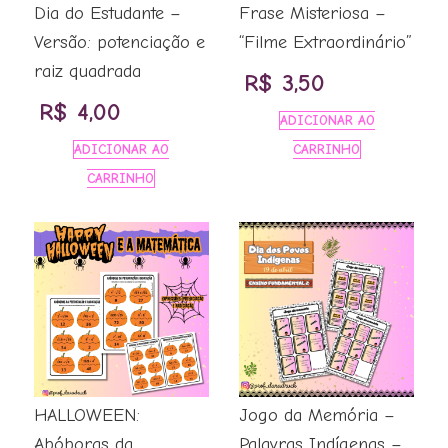
Dia do Estudante –
Frase Misteriosa –
Versão: potenciação e
“Filme Extraordinário”
raiz quadrada
R$
3,50
R$
4,00
ADICIONAR AO
ADICIONAR AO
CARRINHO
CARRINHO
HALLOWEEN:
Jogo da Memória –
Abóboras da
Palavras Indígenas –