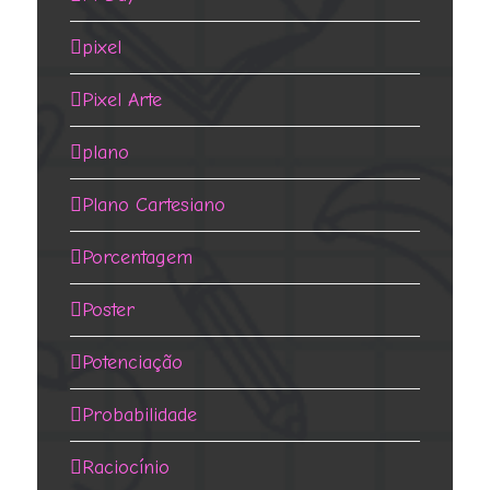
pixel
Pixel Arte
plano
Plano Cartesiano
Porcentagem
Poster
Potenciação
Probabilidade
Raciocínio