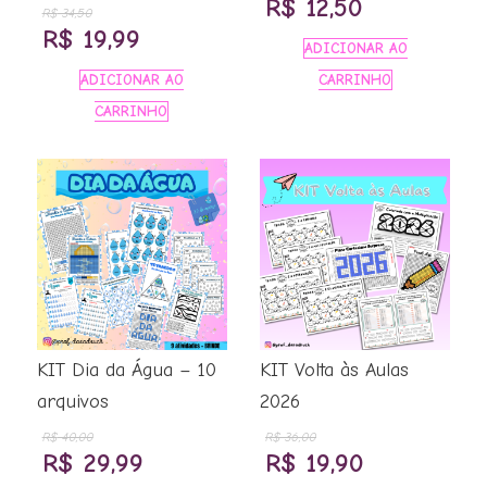
O
O
R$
12,50
R$
34,50
O
O
R$
19,99
preço
preço
ADICIONAR AO
preço
preço
original
atual
ADICIONAR AO
CARRINHO
original
atual
era:
é:
CARRINHO
era:
é:
R$ 18,00.
R$ 12,50.
R$ 34,50.
R$ 19,99.
KIT Dia da Água – 10
KIT Volta às Aulas
arquivos
2026
R$
40,00
R$
36,00
O
O
O
O
R$
29,99
R$
19,90