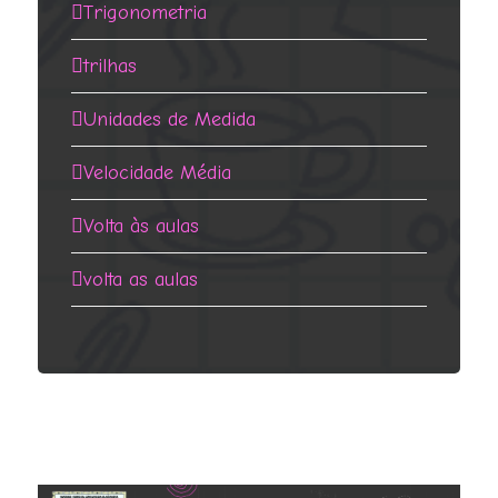
Trigonometria
trilhas
Unidades de Medida
Velocidade Média
Volta às aulas
volta as aulas