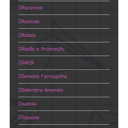
Racionais
Radicais
Raízes
Razão e Proporção
SAEB
Semana Farroupilha
Setembro Amarelo
sudoku
Tabuada