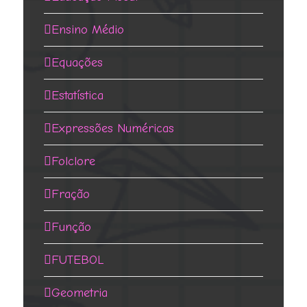
Ensino Médio
Equações
Estatística
Expressões Numéricas
Folclore
Fração
Função
FUTEBOL
Geometria