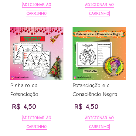
preço
preço
preço
preço
ADICIONAR AO
ADICIONAR AO
original
atual
original
atual
CARRINHO
CARRINHO
era:
é:
era:
é:
R$ 40,00.
R$ 29,99.
R$ 36,00.
R$ 19,90.
Pinheiro da
Potenciação e a
Potenciação
Consciência Negra
R$
4,50
R$
4,50
ADICIONAR AO
ADICIONAR AO
CARRINHO
CARRINHO