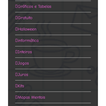
Gráficos e Tabelas
Gratuito
Halloween
informática
Inteiros
Jogos
Juros
Kits
Mapas Mentais