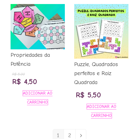
Propriedades da
Potência
Puzzle, Quadrados
perfeitos e Raiz
R$
5,00
O
O
R$
4,50
Quadrada
preço
preço
R$
5,50
ADICIONAR AO
original
atual
CARRINHO
ADICIONAR AO
era:
é:
CARRINHO
R$ 5,00.
R$ 4,50.
1
2