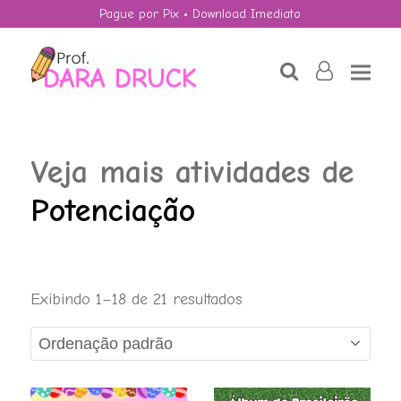
Pague por Pix • Download Imediato
search
user-
o
Veja mais atividades de
Potenciação
Labirinto dos Ovos
Exibindo 1–18 de 21 resultados
de Páscoa -
Números Inteiros
R$
4,50
+
ADD