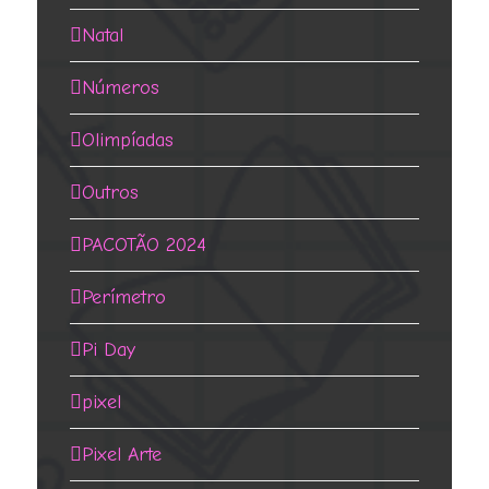
Natal
Números
Olimpíadas
Outros
PACOTÃO 2024
Perímetro
Pi Day
pixel
Pixel Arte