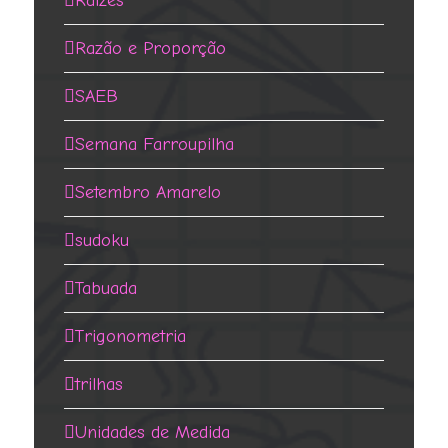
Raízes
Razão e Proporção
SAEB
Semana Farroupilha
Setembro Amarelo
sudoku
Tabuada
Trigonometria
trilhas
Unidades de Medida