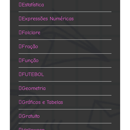
Estatística
Expressões Numéricas
Folclore
Fração
Função
FUTEBOL
Geometria
Gráficos e Tabelas
Gratuito