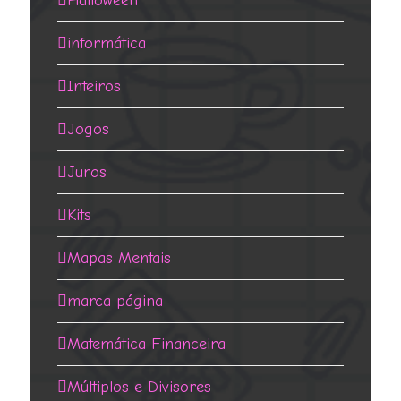
Halloween
informática
Inteiros
Jogos
Juros
Kits
Mapas Mentais
marca página
Matemática Financeira
Múltiplos e Divisores