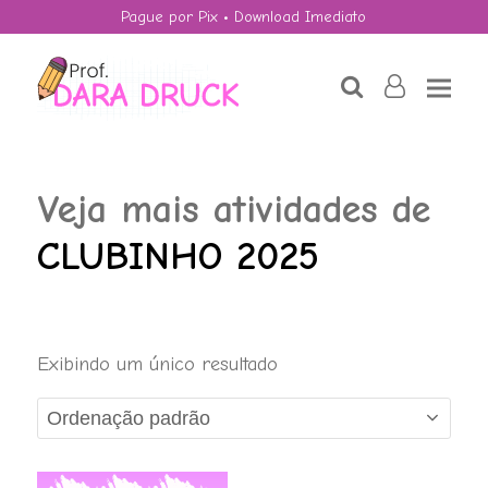
Pague por Pix • Download Imediato
search
user-
o
Veja mais atividades de
CLUBINHO 2025
Setembro
Exibindo um único resultado
Amarelo, Plano
Cartesiano.
R$
4,50
+
ADD