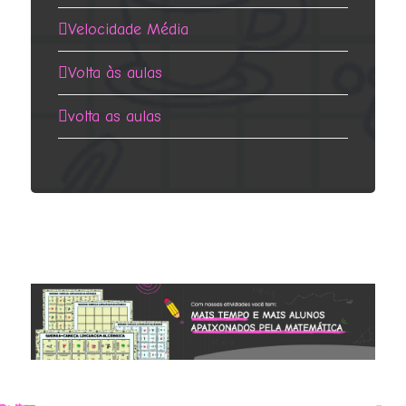
Velocidade Média
Volta às aulas
volta as aulas