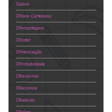
plano
Plano Cartesiano
Porcentagem
Poster
Potenciação
Probabilidade
Raciocínio
Racionais
Radicais