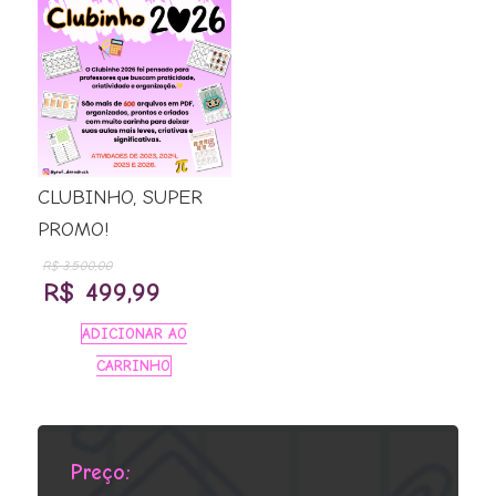
CLUBINHO, SUPER
PROMO!
R$
3.500,00
O
O
R$
499,99
preço
preço
ADICIONAR AO
original
atual
CARRINHO
era:
é:
R$ 3.500,00.
R$ 499,99.
Preço: