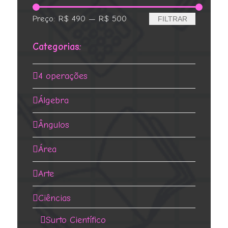
Preço
Preço
Preço:
R$ 490
—
R$ 500
FILTRAR
mínimo
máximo
Categorias:
4 operações
Álgebra
Ângulos
Área
Arte
Ciências
Surto Científico