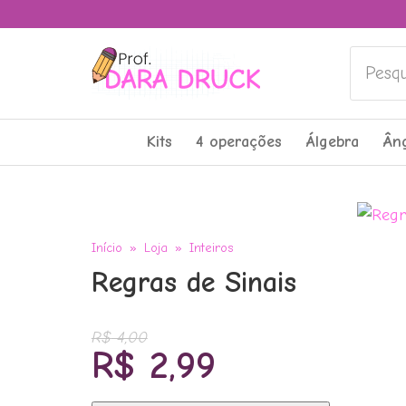
Pesquis
Kits
4 operações
Álgebra
Ân
Início
»
Loja
»
Inteiros
Regras de Sinais
R$
4,00
O
O
R$
2,99
preço
preço