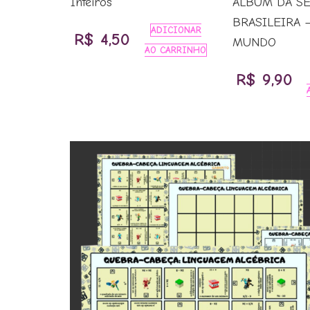
Slide
Inteiros
ÁLBUM DA S
BRASILEIRA 
ADICIONAR
R$
4,50
MUNDO
AO CARRINHO
R$
9,90