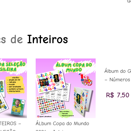
(
es de
Inteiros
Álbum do 
– Números 
R$
7,50
TEIROS –
ÁLbum Copa do Mundo