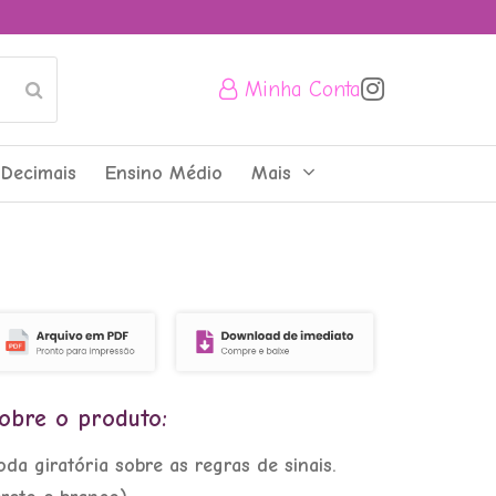
Minha Conta
Submit
Decimais
Ensino Médio
Mais
Labirinto das
Medalhas Olímpicas
do Brasil e a
obre o produto:
Porcentagem.
oda giratória sobre as regras de sinais.
R$
4,50
+
ADD