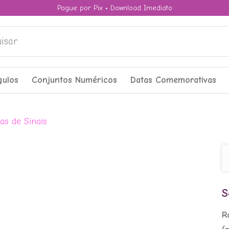
Pague por Pix • Download Imediato
ar
gulos
Conjuntos Numéricos
Datas Comemorativas
S
R