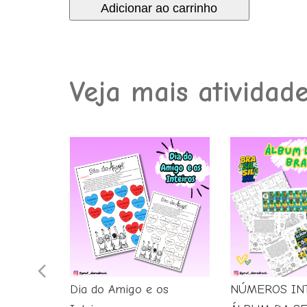
original
atual
Adicionar ao carrinho
Regras
era:
é:
de
R$ 4,00.
R$ 2,99.
Sinais
quantidade
Veja mais atividad
s
ICIONAR
CARRINHO
Previous
Dia do Amigo e os
NÚMEROS IN