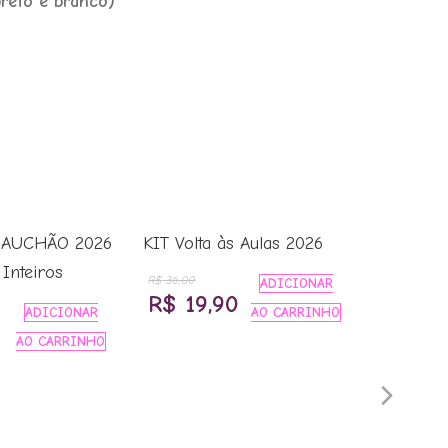
preto e branco)
GAUCHÃO 2026
KIT Volta às Aulas 2026
Inteiros
R$
36,00
ADICIONAR
O
O
R$
19,90
ADICIONAR
AO CARRINHO
preço
preço
AO CARRINHO
original
atual
Nex
era:
é:
FILME: E
R$ 36,00.
R$ 19,90.