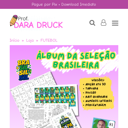
Pague por Pix • Download Imediato
search
user-
o
Início
»
Loja
»
FUTEBOL
Potenciação e a
Consciência Negra
R$
4,50
+
ADD