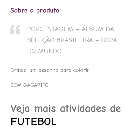
DA
Sobre o produto:
SELEÇÃO
BRASILEIRA
PORCENTAGEM – ÁLBUM DA
-
COPA
SELEÇÃO BRASILEIRA – COPA
DO
DO MUNDO
MUNDO
quantidade
Brinde: um desenho para colorir.
SEM GABARITO
Veja mais atividades de
FUTEBOL