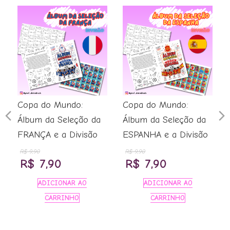
Copa do Mundo:
Copa do Mundo:
Previous
N
Álbum da Seleção da
Álbum da Seleção da
FRANÇA e a Divisão
ESPANHA e a Divisão
Slide
S
R$
9,90
R$
9,90
O
O
O
O
R$
7,90
R$
7,90
preço
preço
preço
preço
ADICIONAR AO
ADICIONAR AO
original
atual
original
atual
CARRINHO
CARRINHO
era:
é:
era:
é: