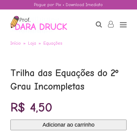
Pague por Pix • Download Imediato
search
user-
o
Início
»
Loja
»
Equações
Trilha das Equações do 2º
Grau Incompletas
R$
4,50
Adicionar ao carrinho
Trilha