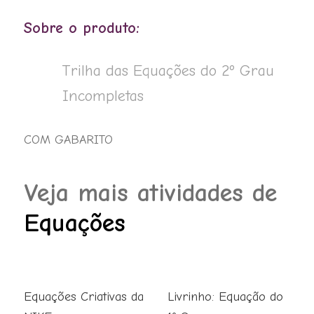
das
Equações
Sobre o produto:
do
2º
Trilha das Equações do 2º Grau
Grau
Incompletas
Incompletas
quantidade
COM GABARITO
Veja mais atividades de
Equações
Equações Criativas da
Livrinho: Equação do