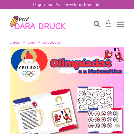
Pague por Pix • Download Imediato
search
user-
o
Início
»
Loja
»
Equações
TANGRAM
R$
4,50
+
ADD