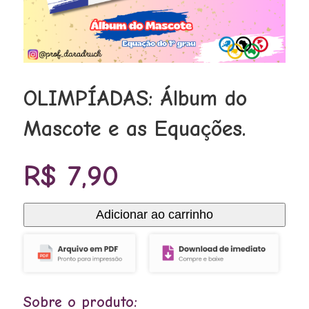
OLIMPÍADAS: Álbum do
Mascote e as Equações.
R$
7,90
Adicionar ao carrinho
OLIMPÍADAS:
Álbum
do
Mascote
Sobre o produto:
e