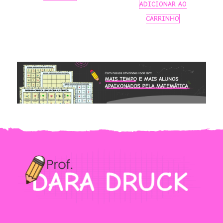
preço
preço
ADICIONAR AO
original
atual
CARRINHO
era:
é:
R$ 9,90.
R$ 7,90.