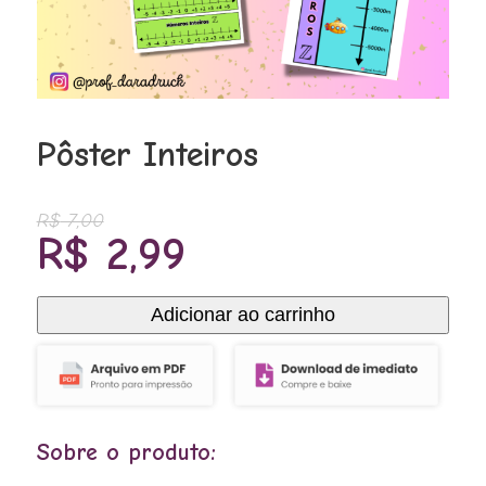
Pôster Inteiros
R$
7,00
O
O
R$
2,99
preço
preço
original
atual
Adicionar ao carrinho
Pôster
era:
é:
Inteiros
R$ 7,00.
R$ 2,99.
quantidade
Sobre o produto: