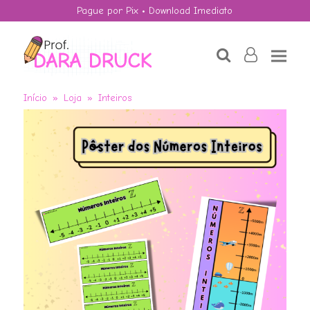
Pague por Pix • Download Imediato
search
user-
o
Início
»
Loja
»
Inteiros
OLIMPÍADAS:
Álbum do Mascote
e as Operações
com Decimais.
R$
7,90
+
ADD