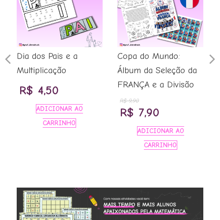
Previous
N
Dia dos Pais e a
Copa do Mundo:
Multiplicação
Álbum da Seleção da
Slide
S
FRANÇA e a Divisão
R$
4,50
R$
9,90
ADICIONAR AO
O
O
R$
7,90
CARRINHO
preço
preço
ADICIONAR AO
original
atual
CARRINHO
era:
é:
R$ 9,90.
R$ 7,90.