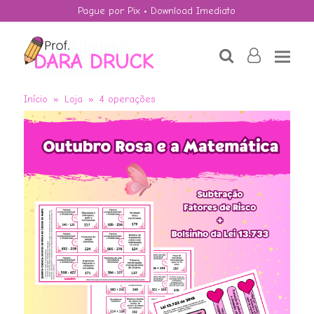
Pague por Pix • Download Imediato
search
user-
o
Início
»
Loja
»
4 operações
Dia da Mulher -
Divisão
R$
4,50
+
ADD