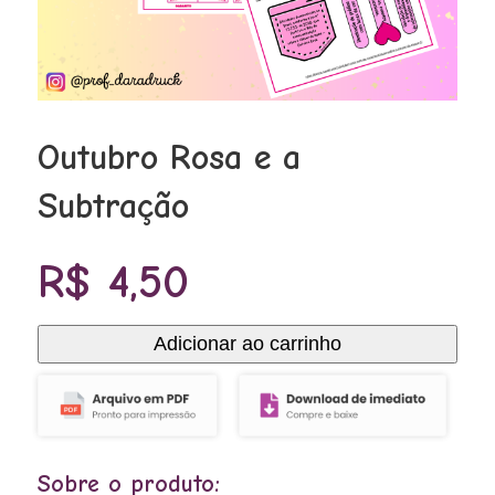
Outubro Rosa e a
Subtração
R$
4,50
Adicionar ao carrinho
Outubro
Rosa
e
a
Sobre o produto:
Subtração