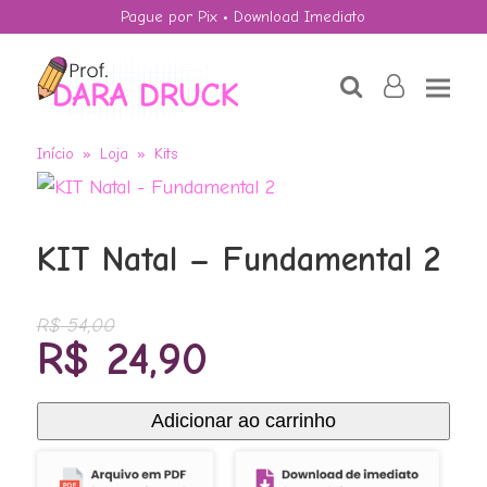
Pague por Pix • Download Imediato
search
user-
o
Início
»
Loja
»
Kits
KIT Natal – Fundamental 2
R$
54,00
O
O
R$
24,90
preço
preço
original
atual
Adicionar ao carrinho
KIT
era:
é:
Natal