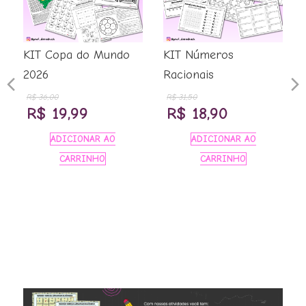
KIT Copa do Mundo
KIT Números
2026
Racionais
Previous
N
R$
36,00
R$
31,50
O
O
O
O
R$
19,99
R$
18,90
Slide
S
preço
preço
preço
preço
ADICIONAR AO
ADICIONAR AO
original
atual
original
atual
CARRINHO
CARRINHO
era:
é:
era:
é:
R$ 36,00.
R$ 19,99.
R$ 31,50.
R$ 18,90.