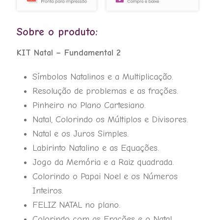
R$ 54,00.
R$ 24,90.
-
Fundamental
Sobre o produto:
2
quantidade
KIT Natal – Fundamental 2
Símbolos Natalinos e a Multiplicação.
Resolução de problemas e as frações.
Pinheiro no Plano Cartesiano.
Natal, Colorindo os Múltiplos e Divisores.
Natal e os Juros Simples.
Labirinto Natalino e as Equações.
Jogo da Memória e a Raiz quadrada.
Colorindo o Papai Noel e os Números
Inteiros.
FELIZ NATAL no plano.
Colorindo com as Frações e o Natal.