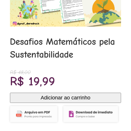
Desafios Matemáticos pela
Sustentabilidade
R$
48,00
O
O
R$
19,99
preço
preço
original
atual
Adicionar ao carrinho
Desafios
era:
é:
Matemáticos
R$ 48,00.
R$ 19,99.
pela
Sustentabilidade