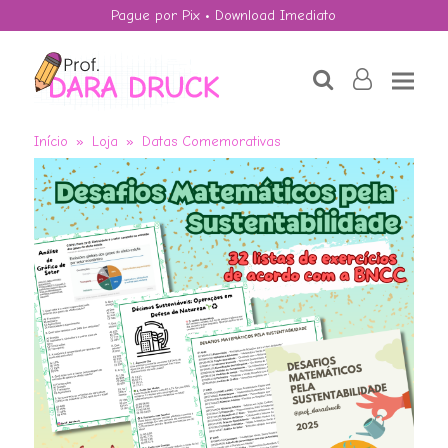
Pague por Pix • Download Imediato
search
user-
o
Início
»
Loja
»
Datas Comemorativas