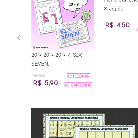
dade
X Japão
ICIONAR
R$
4,50
CARRINHO
Previous
ço
al
Slide
20 + 20 + 20 + 7, SIX
SEVEN.
19,99.
R$
9,00
ADICIONAR
O
O
R$
5,90
AO CARRINHO
preço
preço
original
atual
era:
é:
R$ 9,00.
R$ 5,90.