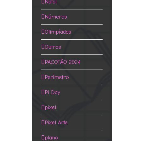
Natal
Números
Olimpíadas
Outros
PACOTÃO 2024
Perímetro
Pi Day
pixel
Pixel Arte
plano