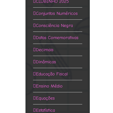
CLUBINHO 2025
Conjuntos Numéricos
Consciência Negra
Datas Comemorativas
Decimais
Dinâmicas
Educação Fiscal
Ensino Médio
Equações
Estatística