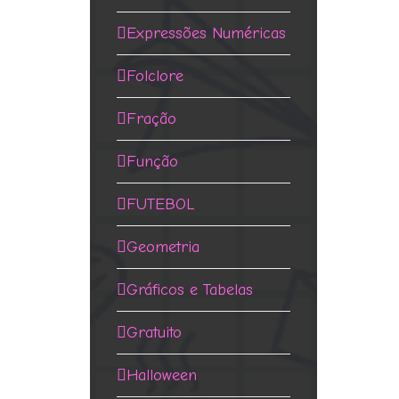
Expressões Numéricas
Folclore
Fração
Função
FUTEBOL
Geometria
Gráficos e Tabelas
Gratuito
Halloween