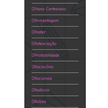
Plano Cartesiano
Porcentagem
Poster
Potenciação
Probabilidade
Raciocínio
Racionais
Radicais
Raízes