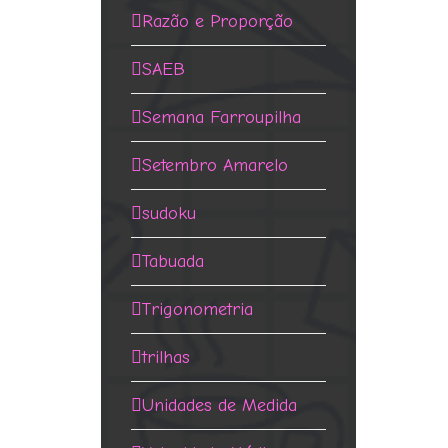
Razão e Proporção
SAEB
Semana Farroupilha
Setembro Amarelo
sudoku
Tabuada
Trigonometria
trilhas
Unidades de Medida