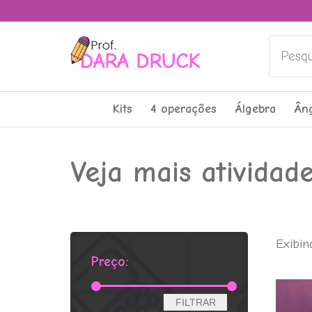
Pesquis
Kits
4 operações
Álgebra
Ân
Veja mais atividad
Exibin
Preço:
Preço
Preço
FILTRAR