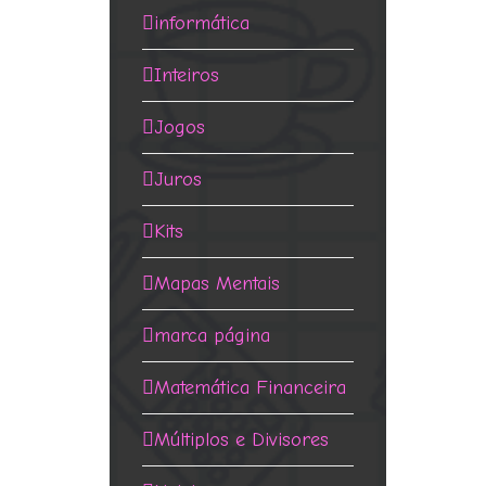
informática
Inteiros
Jogos
Juros
Kits
Mapas Mentais
marca página
Matemática Financeira
Múltiplos e Divisores