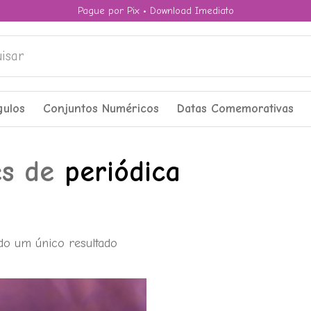
Pague por Pix • Download Imediato
ar
gulos
Conjuntos Numéricos
Datas Comemorativas
es de
periódica
do um único resultado