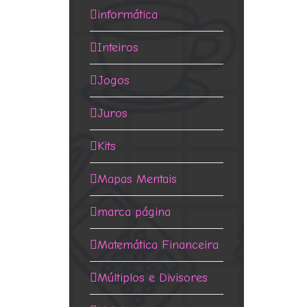
informática
Inteiros
Jogos
Juros
Kits
Mapas Mentais
marca página
Matemática Financeira
Múltiplos e Divisores