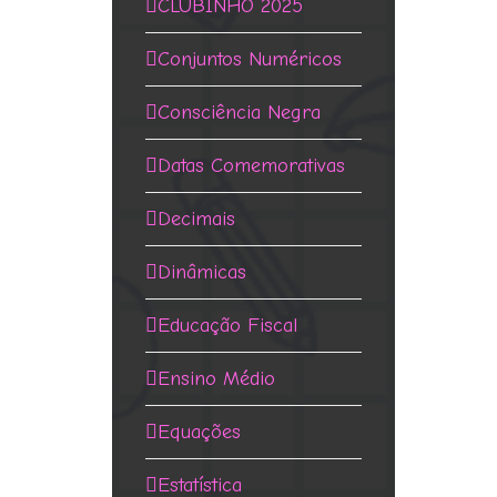
CLUBINHO 2025
Conjuntos Numéricos
Consciência Negra
Datas Comemorativas
Decimais
Dinâmicas
Educação Fiscal
Ensino Médio
Equações
Estatística