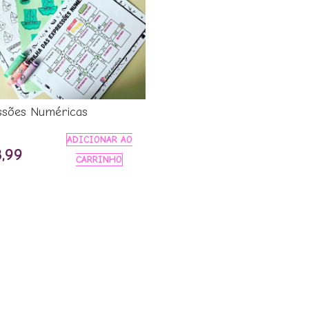
ssões Numéricas
ADICIONAR AO
O
,99
CARRINHO
o
preço
inal
atual
é:
,00.
R$ 3,99.