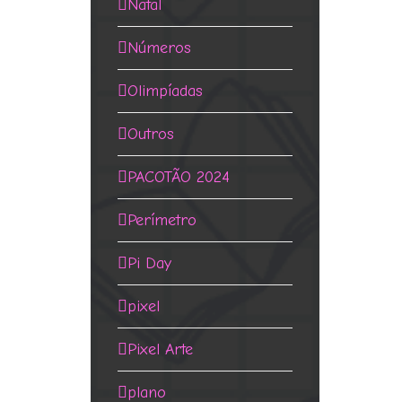
Natal
Números
Olimpíadas
Outros
PACOTÃO 2024
Perímetro
Pi Day
pixel
Pixel Arte
plano