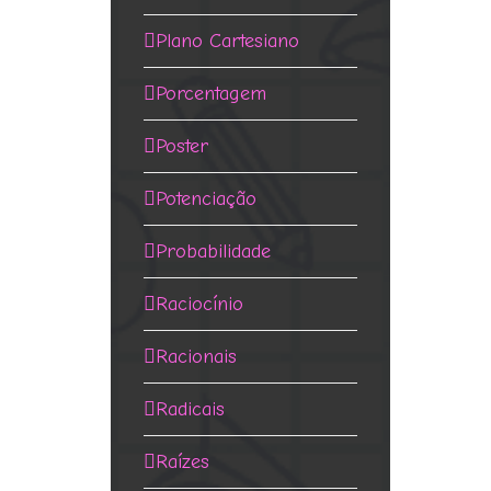
Plano Cartesiano
Porcentagem
Poster
Potenciação
Probabilidade
Raciocínio
Racionais
Radicais
Raízes