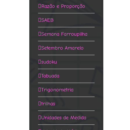
Razão e Proporção
SAEB
Semana Farroupilha
Setembro Amarelo
sudoku
Tabuada
Trigonometria
trilhas
Unidades de Medida