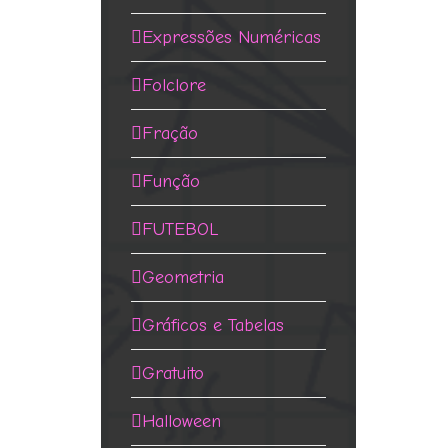
Expressões Numéricas
Folclore
Fração
Função
FUTEBOL
Geometria
Gráficos e Tabelas
Gratuito
Halloween