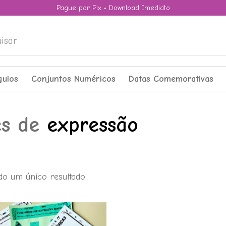
Pague por Pix • Download Imediato
ar
gulos
Conjuntos Numéricos
Datas Comemorativas
es de
expressão
do um único resultado