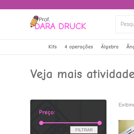
Pesquis
Kits
4 operações
Álgebra
Ân
Veja mais atividad
Exibin
Preço:
Preço
Preço
FILTRAR