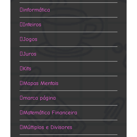
informática
Inteiros
Jogos
Juros
Kits
Mapas Mentais
marca página
Matemática Financeira
Múltiplos e Divisores