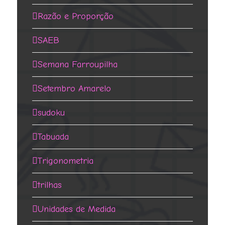
Razão e Proporção
SAEB
Semana Farroupilha
Setembro Amarelo
sudoku
Tabuada
Trigonometria
trilhas
Unidades de Medida