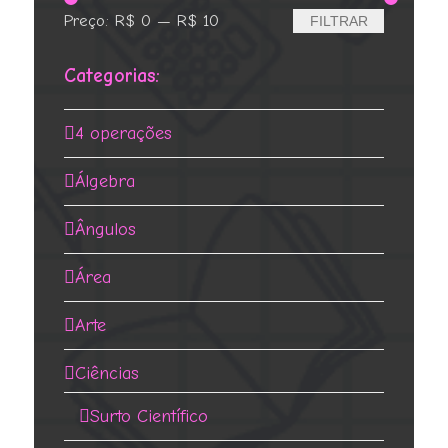
Preço
Preço
Preço:
R$ 0
—
R$ 10
FILTRAR
mínimo
máximo
Categorias:
4 operações
Álgebra
Ângulos
Área
Arte
Ciências
Surto Científico