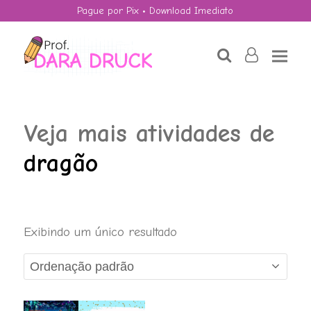
Pague por Pix • Download Imediato
search
user-
o
Veja mais atividades de
dragão
Exibindo um único resultado
Par ou Ímpar?
R$
4,50
+
ADD