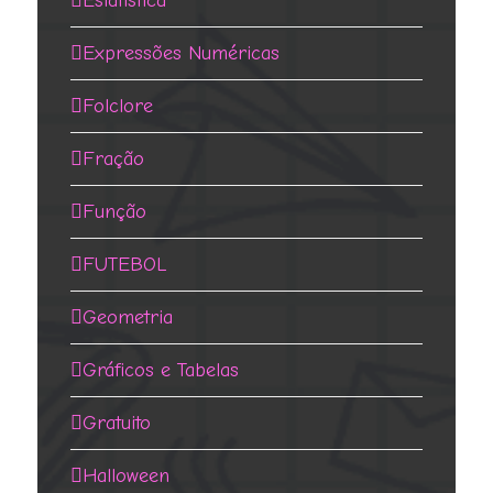
Estatística
Expressões Numéricas
Folclore
Fração
Função
FUTEBOL
Geometria
Gráficos e Tabelas
Gratuito
Halloween