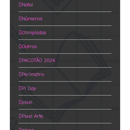
Natal
Números
Olimpíadas
Outros
PACOTÃO 2024
Perímetro
Pi Day
pixel
Pixel Arte