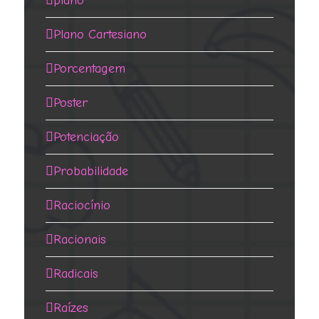
plano
Plano Cartesiano
Porcentagem
Poster
Potenciação
Probabilidade
Raciocínio
Racionais
Radicais
Raízes