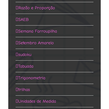
Razão e Proporção
SAEB
Semana Farroupilha
Setembro Amarelo
sudoku
Tabuada
Trigonometria
trilhas
Unidades de Medida