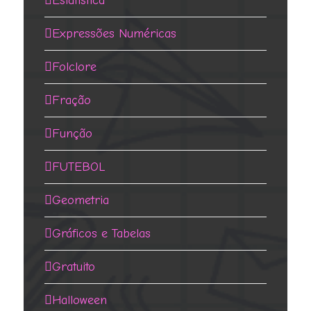
Estatística
Expressões Numéricas
Folclore
Fração
Função
FUTEBOL
Geometria
Gráficos e Tabelas
Gratuito
Halloween