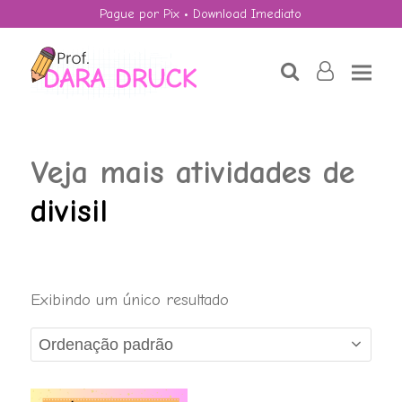
Pague por Pix • Download Imediato
search
user-
o
Veja mais atividades de
divisil
Combinho:
Exibindo um único resultado
Decimais.
R$
6,00
+
ADD