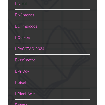
Natal
Números
Olimpíadas
Outros
PACOTÃO 2024
Perímetro
Pi Day
pixel
Pixel Arte