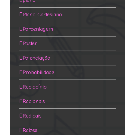
plano
Plano Cartesiano
Porcentagem
Poster
Potenciação
Probabilidade
Raciocínio
Racionais
Radicais
Raízes