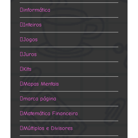
informática
Inteiros
Jogos
Juros
Kits
Mapas Mentais
marca página
Matemática Financeira
Múltiplos e Divisores