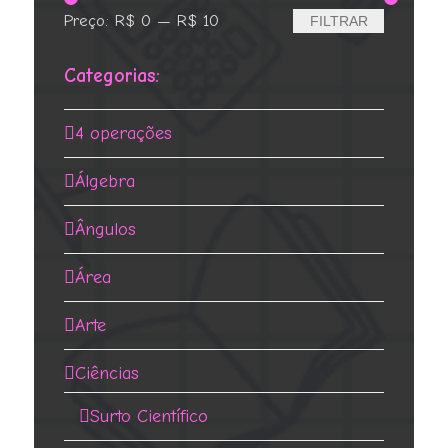
Preço
Preço
Preço:
R$ 0
—
R$ 10
FILTRAR
mínimo
máximo
Categorias:
4 operações
Álgebra
Ângulos
Área
Arte
Ciências
Surto Científico