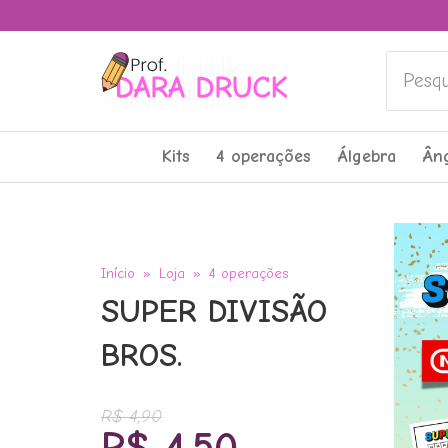
Pesquis
Kits
4 operações
Álgebra
Ân
Início
»
Loja
»
4 operações
SUPER DIVISÃO
BROS.
R$
4,90
O
O
R$
4,50