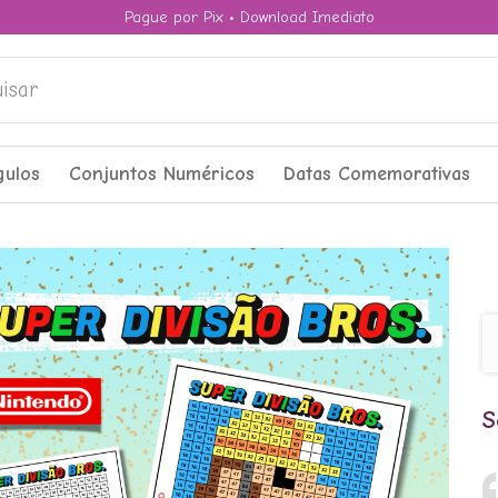
Pague por Pix • Download Imediato
ar
gulos
Conjuntos Numéricos
Datas Comemorativas
S