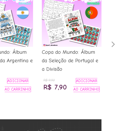
Nex
ndo: Álbum
Copa do Mundo: Álbum
DIVISÃO
Slid
da Argentina e
da Seleção de Portugal e
SELEÇÃO
a Divisão
COPA D
R$
9,90
ADICIONAR
ADICIONAR
R$
9,
O
O
O
R$
7,90
AO CARRINHO
AO CARRINHO
preço
preço
preço
atual
original
atual
é:
era:
é:
R$ 7,90.
R$ 9,90.
R$ 7,90.