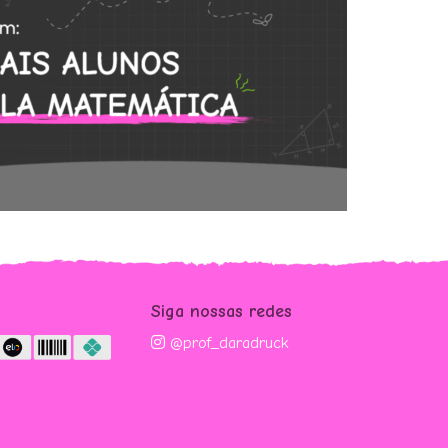
m
Siga nossas redes
@prof_daradruck