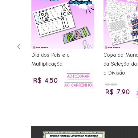
Previous
ro
Dia dos Pais e a
Copa do Mund
Slide
Multiplicação
da Seleção d
ICIONAR
a Divisão
CARRINHO
ADICIONAR
R$
4,50
ço
R$
9,90
AO CARRINHO
O
O
R$
7,90
al
preço
pr
original
at
19,99.
era:
é:
R$ 9,90.
R$