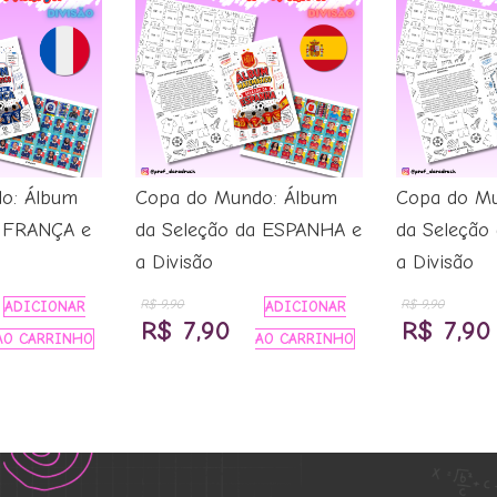
o: Álbum
Copa do Mundo: Álbum
Copa do Mu
a FRANÇA e
da Seleção da ESPANHA e
da Seleção 
a Divisão
a Divisão
R$
9,90
R$
9,90
ADICIONAR
ADICIONAR
O
O
O
R$
7,90
R$
7,90
AO CARRINHO
AO CARRINHO
eço
preço
preço
preço
ual
original
atual
original
era:
é:
era:
 7,90.
R$ 9,90.
R$ 7,90.
R$ 9,90.