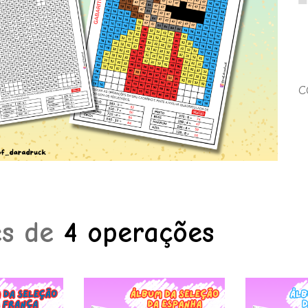
C
es de
4 operações