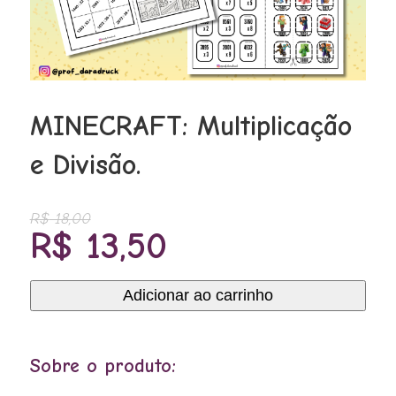
MINECRAFT: Multiplicação
e Divisão.
R$
18,00
O
O
R$
13,50
preço
preço
original
atual
Adicionar ao carrinho
MINECRAFT:
era:
é:
Multiplicação
R$ 18,00.
R$ 13,50.
e
Sobre o produto:
Divisão.