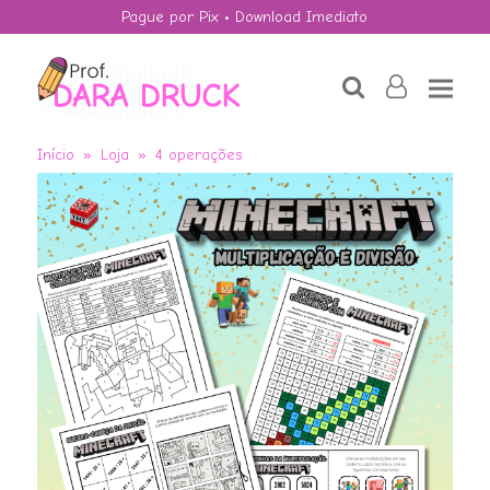
Pague por Pix • Download Imediato
search
user-
o
Início
»
Loja
»
4 operações