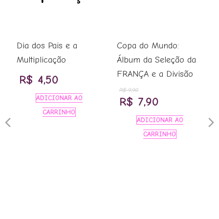
Dia dos Pais e a
Copa do Mundo:
Multiplicação
Álbum da Seleção da
FRANÇA e a Divisão
R$
4,50
R$
9,90
ADICIONAR AO
O
O
R$
7,90
CARRINHO
preço
preço
Previous
N
ADICIONAR AO
original
atual
CARRINHO
9.
Slide
S
era:
é:
R$ 9,90.
R$ 7,90.