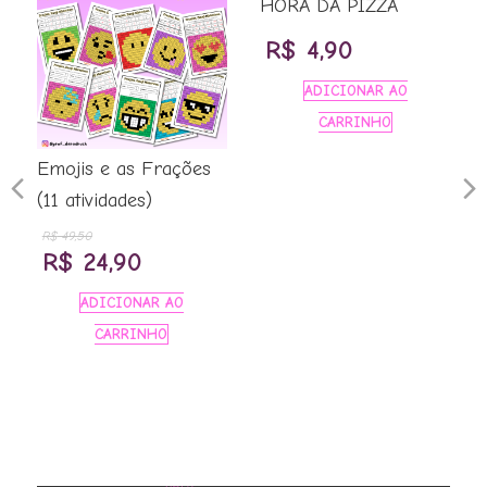
HORA DA PIZZA
R$
4,90
ADICIONAR AO
CARRINHO
Emojis e as Frações
Previous
N
(11 atividades)
.
R$
49,50
Slide
S
O
O
R$
24,90
preço
preço
ADICIONAR AO
original
atual
CARRINHO
era:
é:
R$ 49,50.
R$ 24,90.