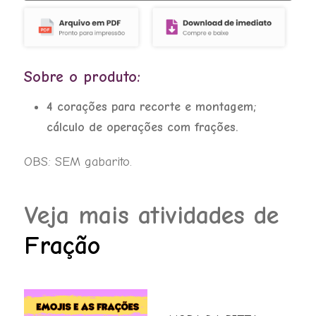
era:
é:
e
R$ 4,00.
R$ 3,50.
as
operações
Sobre o produto:
com
frações
4 corações para recorte e montagem;
quantidade
cálculo de operações com frações.
OBS: SEM gabarito.
Veja mais atividades de
Fração