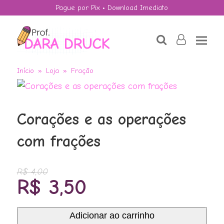
Pague por Pix • Download Imediato
search
user-
o
Início
»
Loja
»
Fração
Corações e as operações
com frações
Setembro
R$
4,00
Amarelo,
O
O
R$
3,50
Porcentagem.
preço
preço
R$
4,50
+
ADD
original
atual
Adicionar ao carrinho
Corações