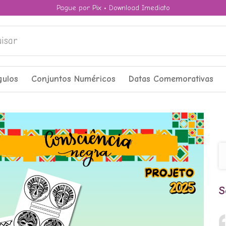
Pague por Pix • Download Imediato
ar
gulos
Conjuntos Numéricos
Datas Comemorativas
S