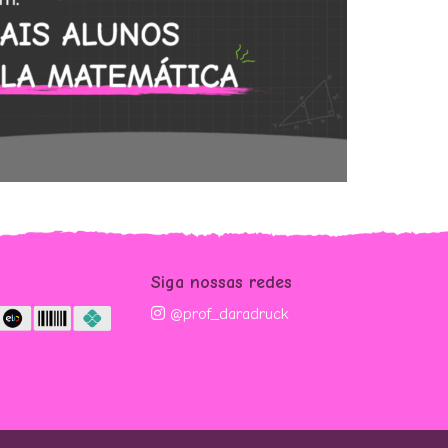
m
Siga nossas redes
@prof_daradruck