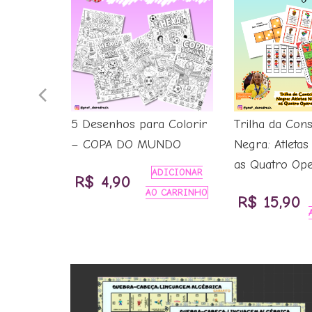
Previous
e a
5 Desenhos para Colorir
Trilha da Cons
Slide
ial no
– COPA DO MUNDO
Negra: Atleta
as Quatro Op
ADICIONAR
R$
4,90
ICIONAR
AO CARRINHO
R$
15,90
CARRINHO
ço
l
,00.