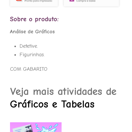
R$ 7,99.
R$ 5,50.
Gráficos
quantidade
Sobre o produto:
Análise de Gráficos
Detetive.
Figurinhas.
COM GABARITO
Veja mais atividades de
Gráficos e Tabelas