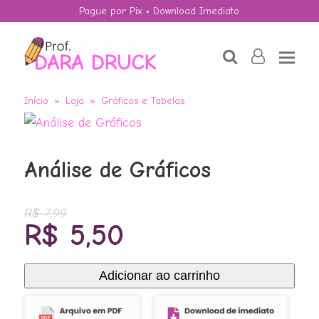
Pague por Pix • Download Imediato
search
user-
o
Início
»
Loja
»
Gráficos e Tabelas
Análise de Gráficos
R$
7,99
O
O
R$
5,50
Quebra-cabeça
preço
preço
P.A.
original
atual
Adicionar ao carrinho
R$
3,50
+
ADD
Análise
era:
é:
de