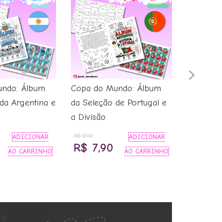
Nex
ndo: Álbum
Copa do Mundo: Álbum
DIVISÃO
Slid
da Argentina e
da Seleção de Portugal e
SELEÇÃO
a Divisão
COPA D
R$
9,90
ADICIONAR
ADICIONAR
R$
9,
O
O
O
R$
7,90
AO CARRINHO
AO CARRINHO
preço
preço
preço
atual
original
atual
é:
era:
é:
R$ 7,90.
R$ 9,90.
R$ 7,90.