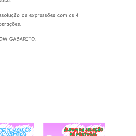
poca.
esolução de expressões com as 4
perações.
OM GABARITO.