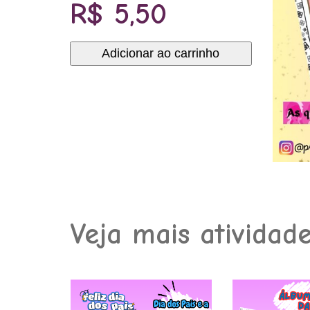
R$
5,50
Adicionar ao carrinho
Álbum:
Mulheres
brasileiras
que
marcaram
época.
quantidade
Veja mais atividad