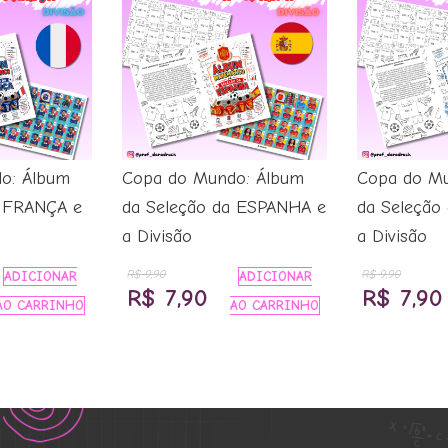
o: Álbum
Copa do Mundo: Álbum
Copa do Mu
a FRANÇA e
da Seleção da ESPANHA e
da Seleção 
a Divisão
a Divisão
R$
9,90
R$
9,90
ADICIONAR
ADICIONAR
O
O
O
R$
7,90
R$
7,90
AO CARRINHO
AO CARRINHO
eço
preço
preço
preço
ual
original
atual
original
era:
é:
era:
 7,90.
R$ 9,90.
R$ 7,90.
R$ 9,90.