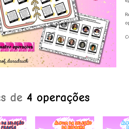
é
R
o
C
es de
4 operações