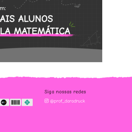
m
Siga nossas redes
@prof_daradruck