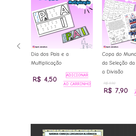
Previous
RELO
Dia dos Pais e a
Copa do Mund
Slide
Multiplicação
da Seleção d
ICIONAR
a Divisão
CARRINHO
ADICIONAR
R$
4,50
o
R$
9,90
AO CARRINHO
O
O
R$
7,90
l
preço
pr
original
at
,99.
era:
é:
R$ 9,90.
R$