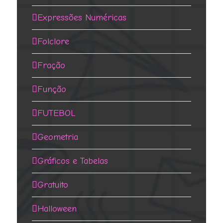
Expressões Numéricas
Folclore
Fração
Função
FUTEBOL
Geometria
Gráficos e Tabelas
Gratuito
Halloween