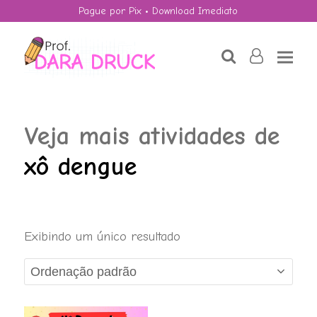
Pague por Pix • Download Imediato
search
user-
o
Veja mais atividades de
xô dengue
16 Desenhos para
Exibindo um único resultado
Colorir,
Consciência Negra
R$
7,90
+
ADD