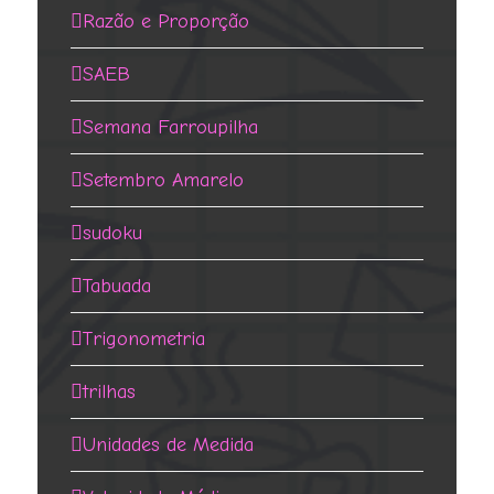
Razão e Proporção
SAEB
Semana Farroupilha
Setembro Amarelo
sudoku
Tabuada
Trigonometria
trilhas
Unidades de Medida