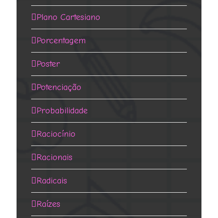
Plano Cartesiano
Porcentagem
Poster
Potenciação
Probabilidade
Raciocínio
Racionais
Radicais
Raízes