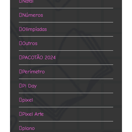
Natal
Números
Olimpíadas
Outros
PACOTÃO 2024
Perímetro
Pi Day
pixel
Pixel Arte
plano