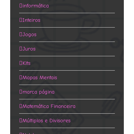
informática
Inteiros
Jogos
Juros
Kits
Mapas Mentais
marca página
Matemática Financeira
Múltiplos e Divisores