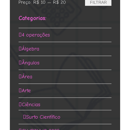
Preço
Preço
Preço:
R$ 10
—
R$ 20
FILTRAR
mínimo
máximo
Categorias:
4 operações
Álgebra
Ângulos
Área
Arte
Ciências
Surto Científico