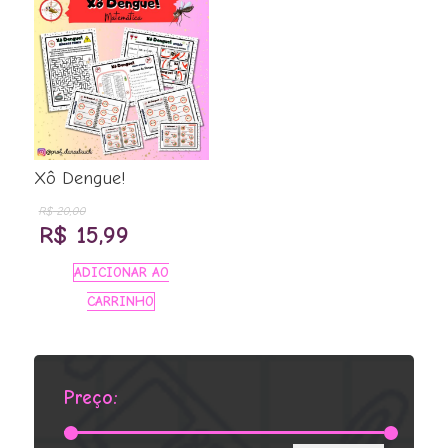
Xô Dengue!
R$
20,00
O
O
R$
15,99
preço
preço
ADICIONAR AO
original
atual
CARRINHO
era:
é:
R$ 20,00.
R$ 15,99.
Preço: