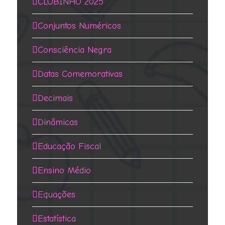
CLUBINHO 2025
Conjuntos Numéricos
Consciência Negra
Datas Comemorativas
Decimais
Dinâmicas
Educação Fiscal
Ensino Médio
Equações
Estatística