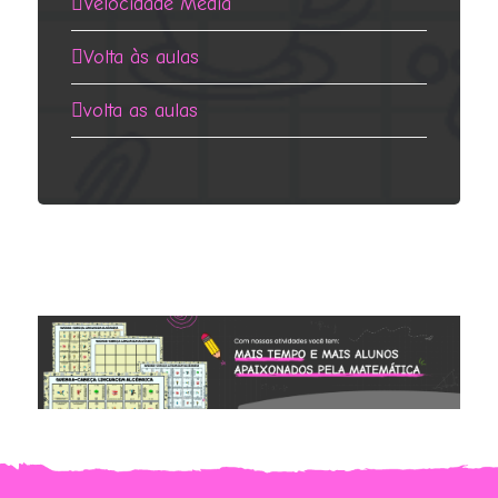
Velocidade Média
Volta às aulas
volta as aulas