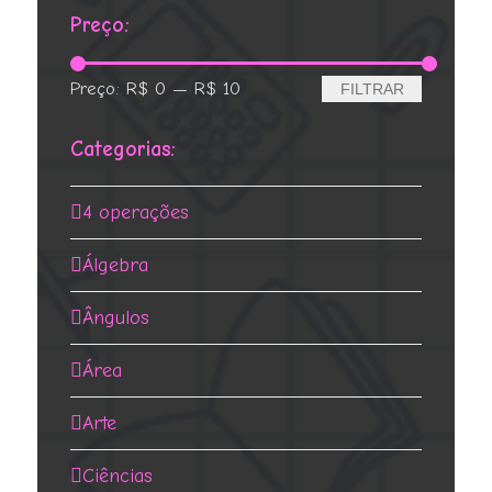
Preço:
Preço
Preço
Preço:
R$ 0
—
R$ 10
FILTRAR
mínimo
máximo
Categorias:
4 operações
Álgebra
Ângulos
Área
Arte
Ciências