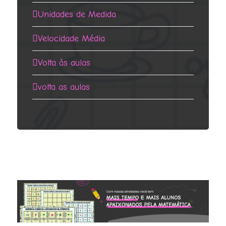
Unidades de Medida
Velocidade Média
Volta às aulas
volta as aulas