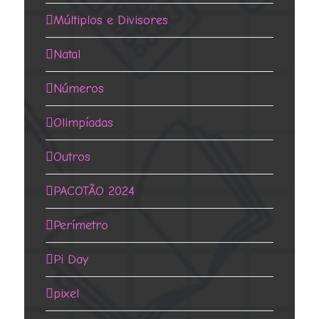
Múltiplos e Divisores
Natal
Números
Olimpíadas
Outros
PACOTÃO 2024
Perímetro
Pi Day
pixel