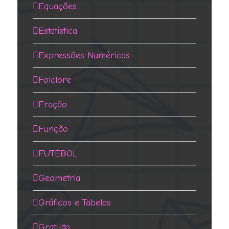
Equações
Estatística
Expressões Numéricas
Folclore
Fração
Função
FUTEBOL
Geometria
Gráficos e Tabelas
Gratuito