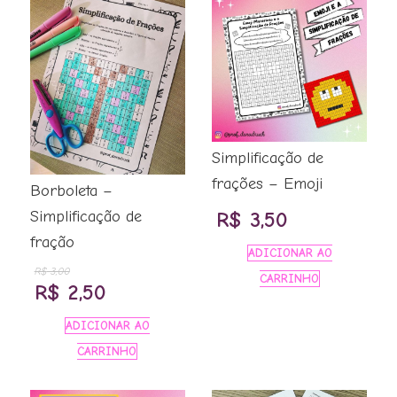
Simplificação de
frações – Emoji
Borboleta –
Simplificação de
R$
3,50
fração
ADICIONAR AO
R$
3,00
CARRINHO
O
O
R$
2,50
preço
preço
ADICIONAR AO
original
atual
CARRINHO
era:
é: