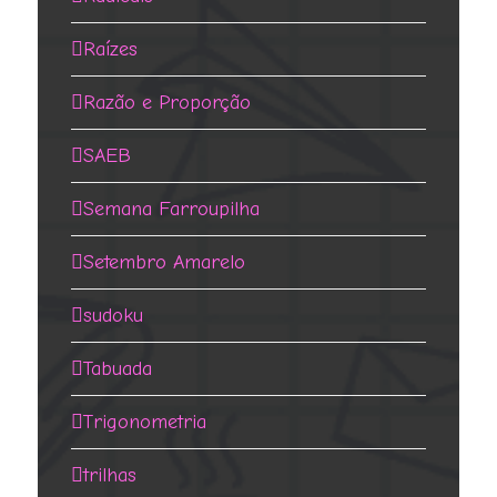
Raízes
Razão e Proporção
SAEB
Semana Farroupilha
Setembro Amarelo
sudoku
Tabuada
Trigonometria
trilhas