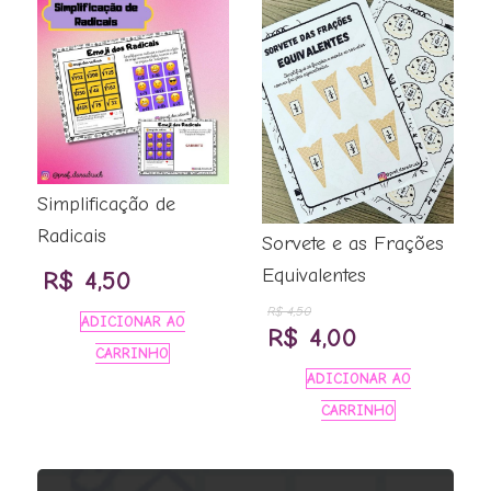
R$ 3,00.
R$ 2,50.
Simplificação de
Radicais
Sorvete e as Frações
Equivalentes
R$
4,50
R$
4,50
ADICIONAR AO
O
O
R$
4,00
CARRINHO
preço
preço
ADICIONAR AO
original
atual
CARRINHO
era:
é:
R$ 4,50.
R$ 4,00.