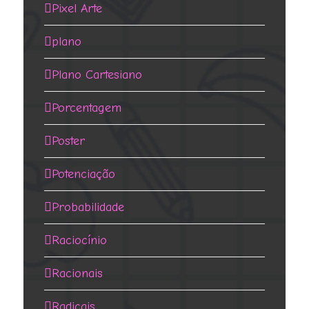
Pixel Arte
plano
Plano Cartesiano
Porcentagem
Poster
Potenciação
Probabilidade
Raciocínio
Racionais
Radicais