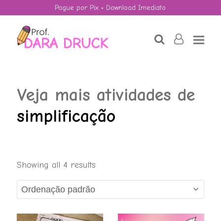
Pague por Pix • Download Imediato
search
user-
o
Veja mais atividades de
simplificação
MMM'S - Média,
Showing all 4 results
Mediana e Moda
R$
4,00
+
ADD