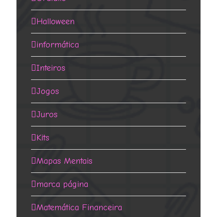
Halloween
informática
Inteiros
Jogos
Juros
Kits
Mapas Mentais
marca página
Matemática Financeira