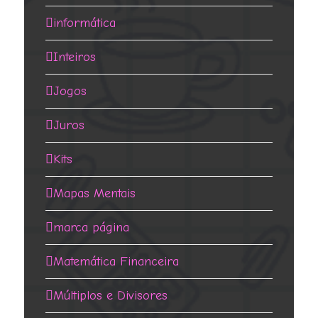
informática
Inteiros
Jogos
Juros
Kits
Mapas Mentais
marca página
Matemática Financeira
Múltiplos e Divisores