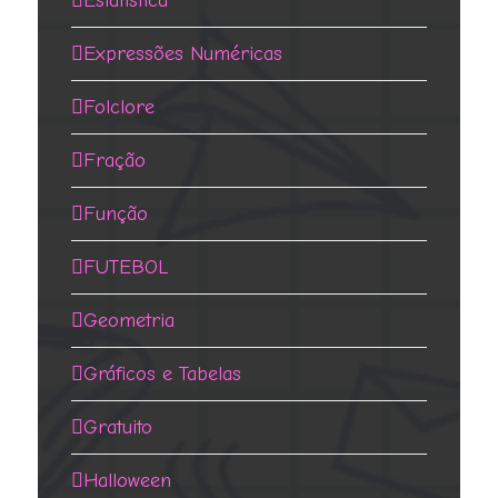
Estatística
Expressões Numéricas
Folclore
Fração
Função
FUTEBOL
Geometria
Gráficos e Tabelas
Gratuito
Halloween