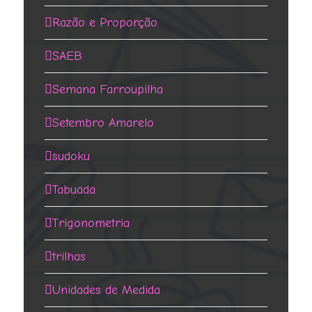
Razão e Proporção
SAEB
Semana Farroupilha
Setembro Amarelo
sudoku
Tabuada
Trigonometria
trilhas
Unidades de Medida