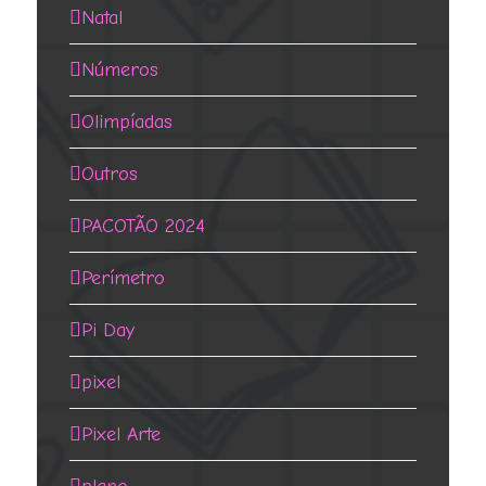
Natal
Números
Olimpíadas
Outros
PACOTÃO 2024
Perímetro
Pi Day
pixel
Pixel Arte