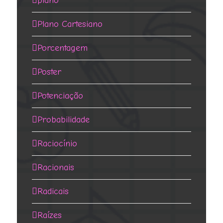
plano
Plano Cartesiano
Porcentagem
Poster
Potenciação
Probabilidade
Raciocínio
Racionais
Radicais
Raízes