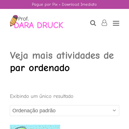
Pague por Pix • Download Imediato
search
user-
o
Veja mais atividades de
par ordenado
KIT - Medidas de
Exibindo um único resultado
Comprimento
R$
19,90
+
ADD