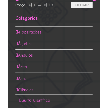
Preço
Preço
Preço:
R$ 0
—
R$ 10
FILTRAR
mínimo
máximo
Categorias:
4 operações
Álgebra
Ângulos
Área
Arte
Ciências
Surto Científico