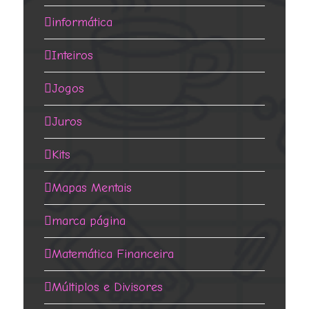
informática
Inteiros
Jogos
Juros
Kits
Mapas Mentais
marca página
Matemática Financeira
Múltiplos e Divisores