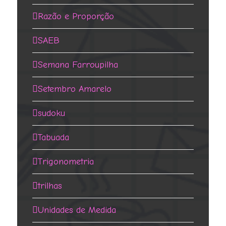
Razão e Proporção
SAEB
Semana Farroupilha
Setembro Amarelo
sudoku
Tabuada
Trigonometria
trilhas
Unidades de Medida