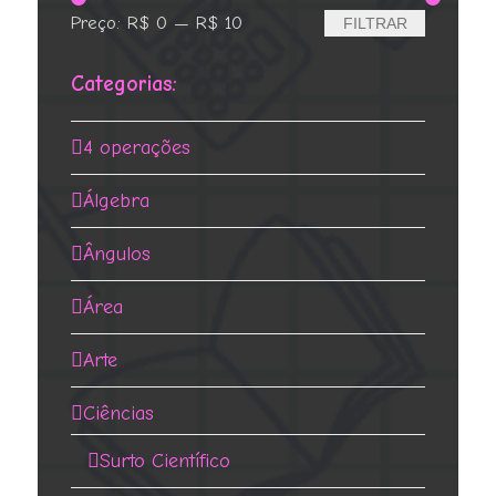
Preço
Preço
Preço:
R$ 0
—
R$ 10
FILTRAR
mínimo
máximo
Categorias:
4 operações
Álgebra
Ângulos
Área
Arte
Ciências
Surto Científico