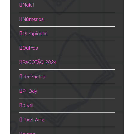
Natal
Números
Olimpíadas
Outros
PACOTÃO 2024
Perímetro
Pi Day
pixel
Pixel Arte