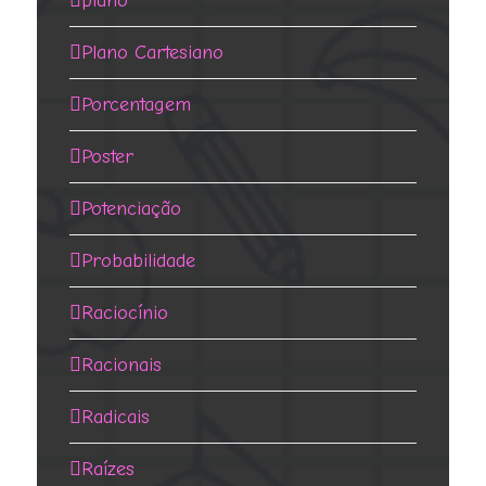
plano
Plano Cartesiano
Porcentagem
Poster
Potenciação
Probabilidade
Raciocínio
Racionais
Radicais
Raízes