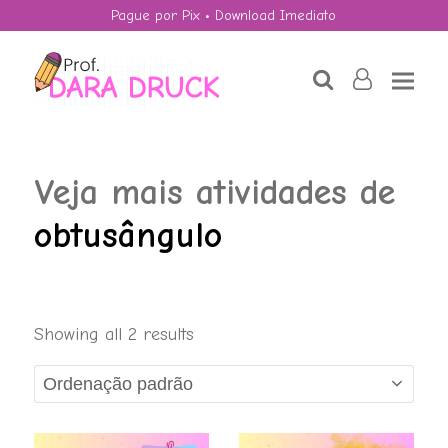
Pague por Pix • Download Imediato
search
user-
o
Veja mais atividades de
obtusângulo
Showing all 2 results
Dízima Periódica
R$
6,00
+
ADD