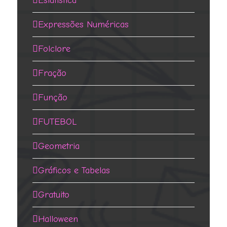
Estatística
Expressões Numéricas
Folclore
Fração
Função
FUTEBOL
Geometria
Gráficos e Tabelas
Gratuito
Halloween