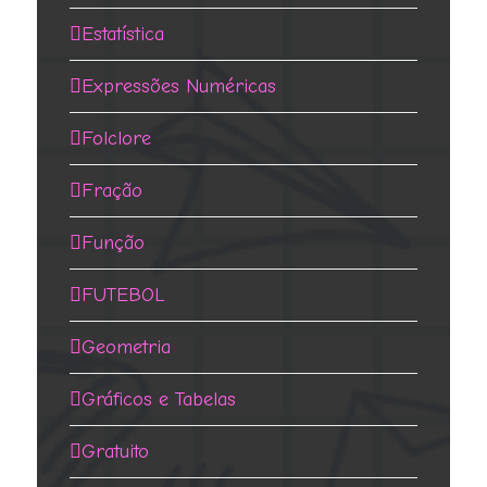
Estatística
Expressões Numéricas
Folclore
Fração
Função
FUTEBOL
Geometria
Gráficos e Tabelas
Gratuito