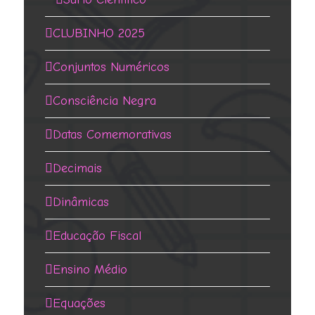
CLUBINHO 2025
Conjuntos Numéricos
Consciência Negra
Datas Comemorativas
Decimais
Dinâmicas
Educação Fiscal
Ensino Médio
Equações