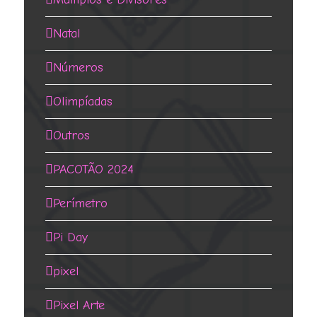
Natal
Números
Olimpíadas
Outros
PACOTÃO 2024
Perímetro
Pi Day
pixel
Pixel Arte