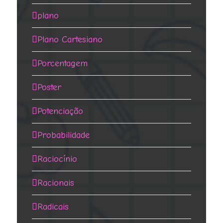
plano
Plano Cartesiano
Porcentagem
Poster
Potenciação
Probabilidade
Raciocínio
Racionais
Radicais