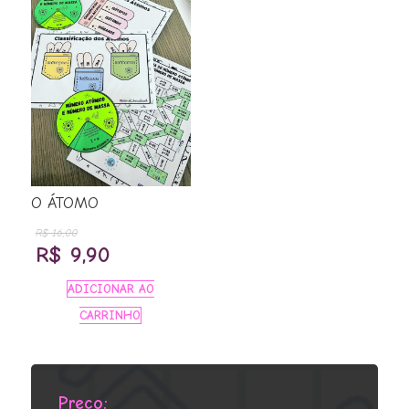
O ÁTOMO
R$
16,00
O
O
R$
9,90
preço
preço
ADICIONAR AO
original
atual
CARRINHO
era:
é:
R$ 16,00.
R$ 9,90.
Preço: