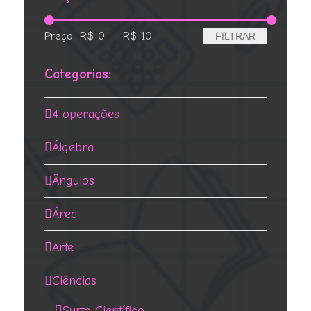
Preço
Preço
Preço:
R$ 0
—
R$ 10
FILTRAR
mínimo
máximo
Categorias:
4 operações
Álgebra
Ângulos
Área
Arte
Ciências
Surto Científico