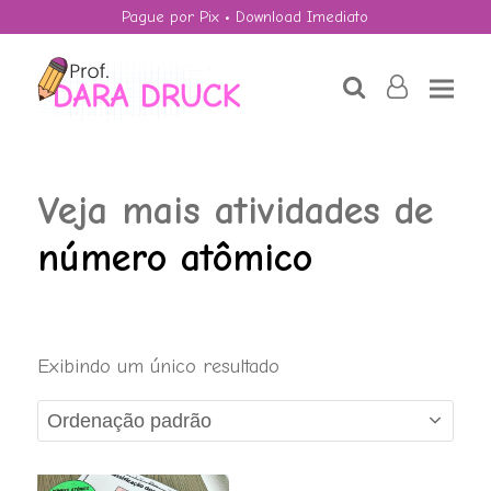
Pague por Pix • Download Imediato
search
user-
o
Veja mais atividades de
número atômico
Dia da Mulher -
Exibindo um único resultado
Equação do 1º
Grau
R$
4,50
+
ADD