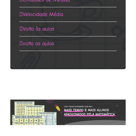
Velocidade Média
Volta às aulas
volta as aulas