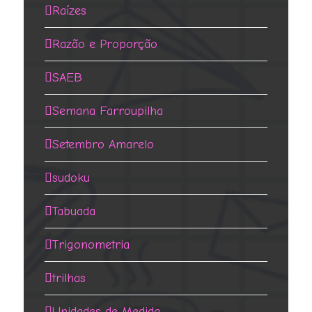
Raízes
Razão e Proporção
SAEB
Semana Farroupilha
Setembro Amarelo
sudoku
Tabuada
Trigonometria
trilhas
Unidades de Medida