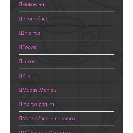
Halloween
informática
Inteiros
Jogos
Juros
Kits
Mapas Mentais
marca página
Matemática Financeira
Múltiplos e Divisores