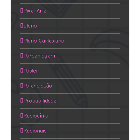
Pixel Arte
plano
Plano Cartesiano
Porcentagem
Poster
Potenciação
Probabilidade
Raciocínio
Racionais