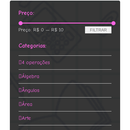
R$ 7,90.
R$ 4,99.
Preço:
Preço
Preço
Preço:
R$ 0
—
R$ 10
FILTRAR
mínimo
máximo
Categorias:
4 operações
Álgebra
Ângulos
Área
Arte