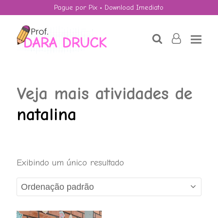
Pague por Pix • Download Imediato
search
user-
o
Veja mais atividades de
natalina
OLIMPÍADAS:
Exibindo um único resultado
Sudoku.
R$
4,90
+
ADD