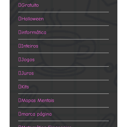
Gratuito
Halloween
informática
Inteiros
Jogos
Juros
Kits
Mapas Mentais
marca página