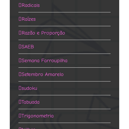
Radicais
Raízes
Razão e Proporção
SAEB
Semana Farroupilha
Setembro Amarelo
sudoku
Tabuada
Trigonometria