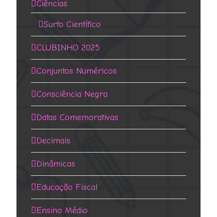
Ciências
Surto Científico
CLUBINHO 2025
Conjuntos Numéricos
Consciência Negra
Datas Comemorativas
Decimais
Dinâmicas
Educação Fiscal
Ensino Médio