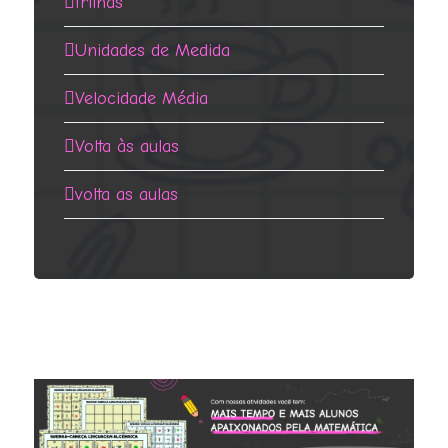
trilhas
Unidades de Medida
Velocidade Média
Volta às aulas
volta as aulas