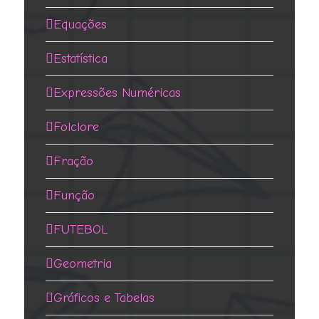
Equações
Estatística
Expressões Numéricas
Folclore
Fração
Função
FUTEBOL
Geometria
Gráficos e Tabelas