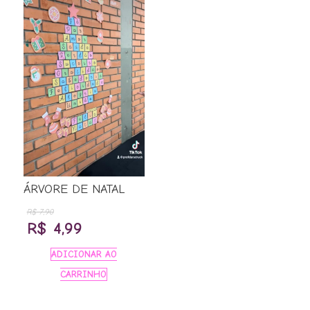
ÁRVORE DE NATAL
R$
7,90
O
O
R$
4,99
preço
preço
ADICIONAR AO
original
atual
CARRINHO
era:
é: