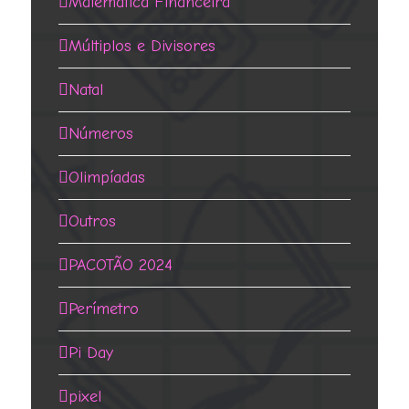
Matemática Financeira
Múltiplos e Divisores
Natal
Números
Olimpíadas
Outros
PACOTÃO 2024
Perímetro
Pi Day
pixel