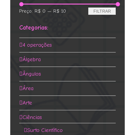
Preço
Preço
Preço:
R$ 0
—
R$ 10
FILTRAR
mínimo
máximo
Categorias:
4 operações
Álgebra
Ângulos
Área
Arte
Ciências
Surto Científico