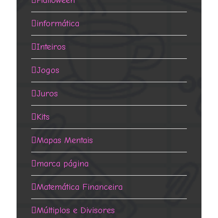
Halloween
informática
Inteiros
Jogos
Juros
Kits
Mapas Mentais
marca página
Matemática Financeira
Múltiplos e Divisores