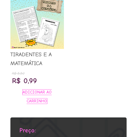
TIRADENTES E A
MATEMÁTICA
R$
5,50
O
O
R$
0,99
preço
preço
ADICIONAR AO
original
atual
CARRINHO
era:
é:
R$ 5,50.
R$ 0,99.
Preço: