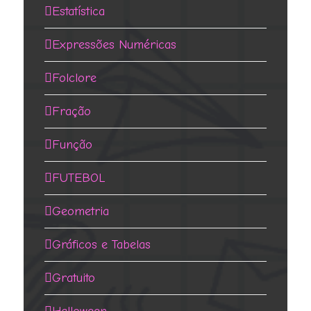
Estatística
Expressões Numéricas
Folclore
Fração
Função
FUTEBOL
Geometria
Gráficos e Tabelas
Gratuito