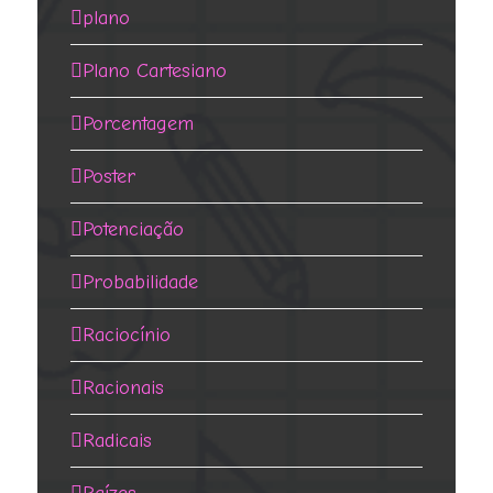
plano
Plano Cartesiano
Porcentagem
Poster
Potenciação
Probabilidade
Raciocínio
Racionais
Radicais