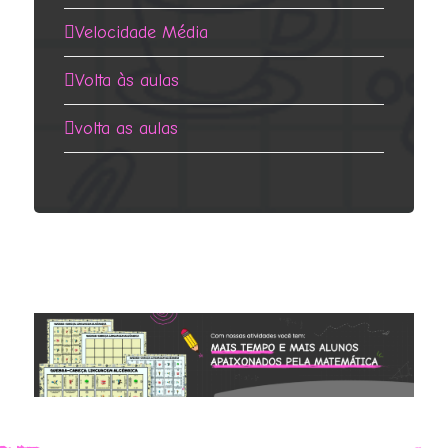
Velocidade Média
Volta às aulas
volta as aulas