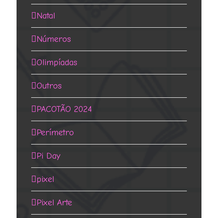
Natal
Números
Olimpíadas
Outros
PACOTÃO 2024
Perímetro
Pi Day
pixel
Pixel Arte