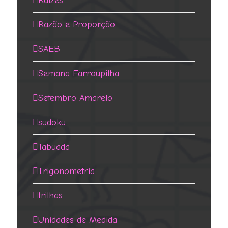
Raízes
Razão e Proporção
SAEB
Semana Farroupilha
Setembro Amarelo
sudoku
Tabuada
Trigonometria
trilhas
Unidades de Medida