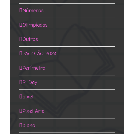
Números
Olimpíadas
Outros
PACOTÃO 2024
Perímetro
Pi Day
pixel
Pixel Arte
plano