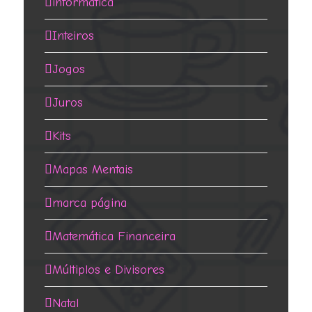
informática
Inteiros
Jogos
Juros
Kits
Mapas Mentais
marca página
Matemática Financeira
Múltiplos e Divisores
Natal