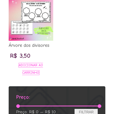
Árvore dos divisores
R$
3,50
ADICIONAR AO
CARRINHO
Preço:
Preço
Preço
Preço:
R$ 0
—
R$ 10
FILTRAR