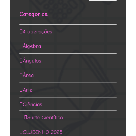
mínimo
máximo
Categorias:
4 operações
Álgebra
Ângulos
Área
Arte
Ciências
Surto Científico
CLUBINHO 2025