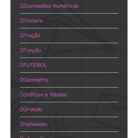
Expressões Numéricas
Folclore
Fração
Função
FUTEBOL
Geometria
Gráficos e Tabelas
Gratuito
Halloween