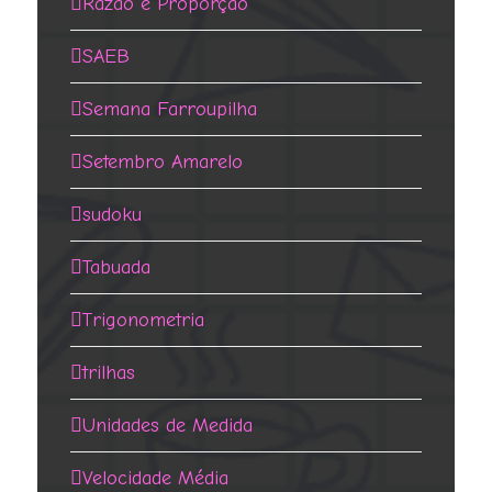
Razão e Proporção
SAEB
Semana Farroupilha
Setembro Amarelo
sudoku
Tabuada
Trigonometria
trilhas
Unidades de Medida
Velocidade Média