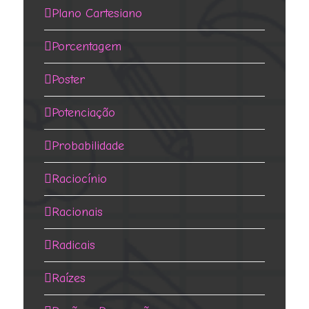
Plano Cartesiano
Porcentagem
Poster
Potenciação
Probabilidade
Raciocínio
Racionais
Radicais
Raízes