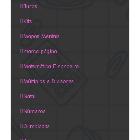
Juros
Kits
Mapas Mentais
marca página
Matemática Financeira
Múltiplos e Divisores
Natal
Números
Olimpíadas