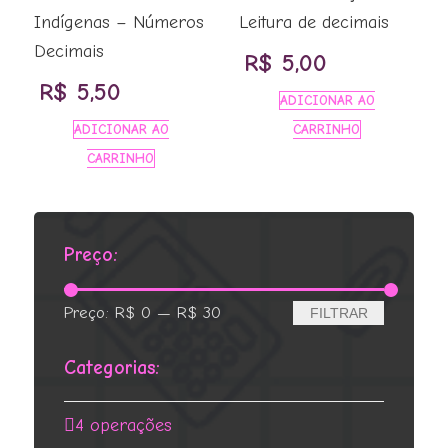
Indígenas – Números
Leitura de decimais
Decimais
R$
5,00
R$
5,50
ADICIONAR AO
ADICIONAR AO
CARRINHO
CARRINHO
Preço:
Preço
Preço
Preço:
R$ 0
—
R$ 30
FILTRAR
mínimo
máximo
Categorias:
4 operações