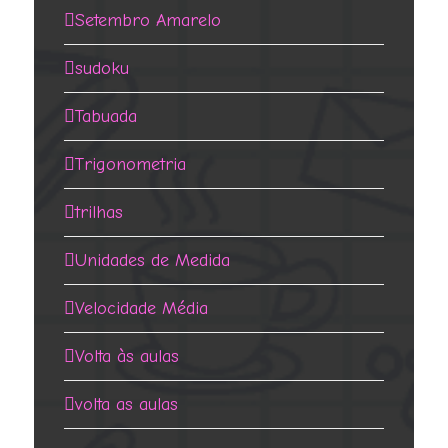
Setembro Amarelo
sudoku
Tabuada
Trigonometria
trilhas
Unidades de Medida
Velocidade Média
Volta às aulas
volta as aulas