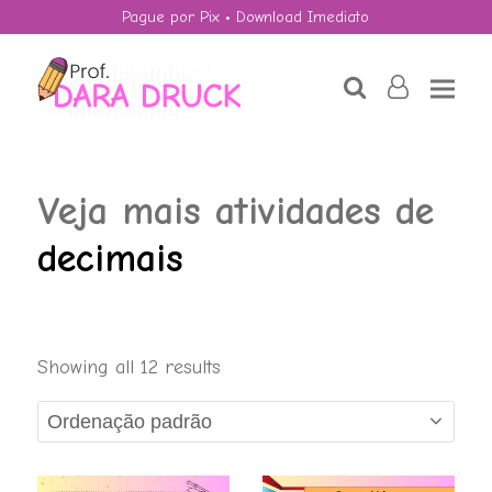
Pague por Pix • Download Imediato
search
user-
o
Veja mais atividades de
decimais
HALLOWEEN:
Showing all 12 results
Quebra-cabeça e
a Divisão.
R$
4,50
+
ADD