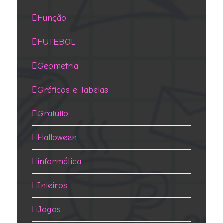
Função
FUTEBOL
Geometria
Gráficos e Tabelas
Gratuito
Halloween
informática
Inteiros
Jogos