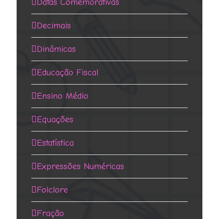
Datas Comemorativas
Decimais
Dinâmicas
Educação Fiscal
Ensino Médio
Equações
Estatística
Expressões Numéricas
Folclore
Fração