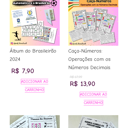
Álbum do Brasileirão
Caça-Números:
2024
Operações com os
Números Decimais.
R$
7,90
R$
17,99
ADICIONAR AO
O
O
R$
13,90
CARRINHO
preço
preço
ADICIONAR AO
original
atual
CARRINHO
era:
é:
R$ 17,99.
R$ 13,90.