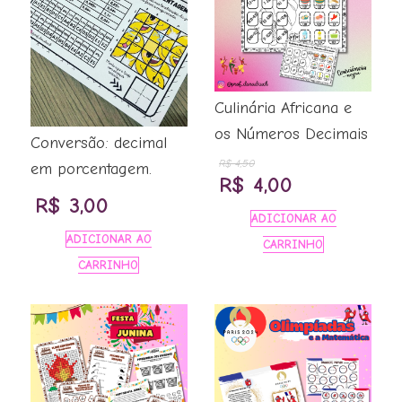
Culinária Africana e
os Números Decimais
Conversão: decimal
R$
4,50
em porcentagem.
O
O
R$
4,00
R$
3,00
preço
preço
ADICIONAR AO
original
atual
ADICIONAR AO
CARRINHO
CARRINHO
era:
é:
R$ 4,50.
R$ 4,00.