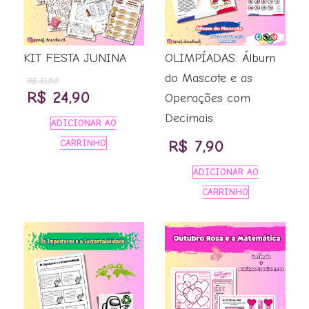
KIT FESTA JUNINA
OLIMPÍADAS: Álbum
do Mascote e as
R$
31,50
O
O
R$
24,90
Operações com
preço
preço
Decimais.
ADICIONAR AO
original
atual
R$
7,90
CARRINHO
era:
é:
ADICIONAR AO
R$ 31,50.
R$ 24,90.
CARRINHO