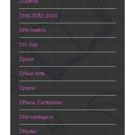
Outros
PACOTÃO 2024
Perímetro
Pi Day
pixel
Pixel Arte
plano
Plano Cartesiano
Porcentagem
Poster