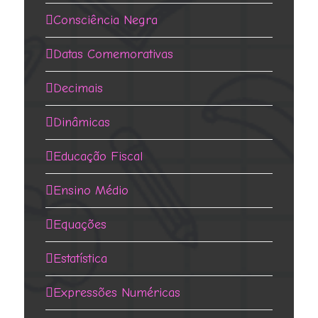
Consciência Negra
Datas Comemorativas
Decimais
Dinâmicas
Educação Fiscal
Ensino Médio
Equações
Estatística
Expressões Numéricas