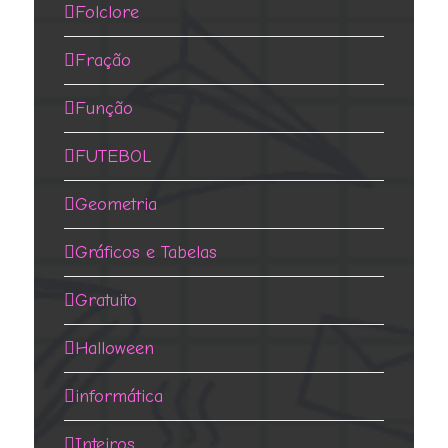
Folclore
Fração
Função
FUTEBOL
Geometria
Gráficos e Tabelas
Gratuito
Halloween
informática
Inteiros