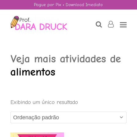
Pague por Pix • Download Imediato
search
user-
o
Veja mais atividades de
alimentos
Quebra-cabeça:
Exibindo um único resultado
Dia do Planeta
Terra - 22 de abril.
R$
4,50
+
ADD