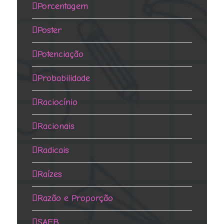
Porcentagem
Poster
Potenciação
Probabilidade
Raciocínio
Racionais
Radicais
Raízes
Razão e Proporção
SAEB