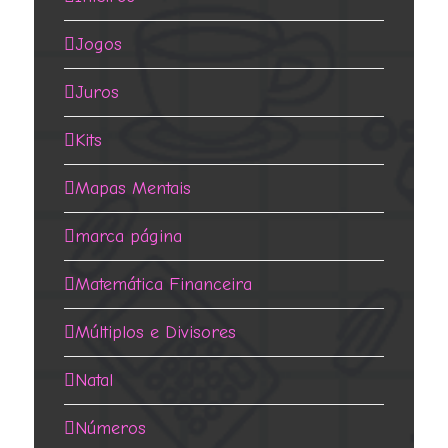
Jogos
Juros
Kits
Mapas Mentais
marca página
Matemática Financeira
Múltiplos e Divisores
Natal
Números