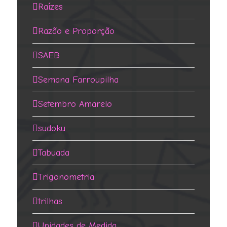
Raízes
Razão e Proporção
SAEB
Semana Farroupilha
Setembro Amarelo
sudoku
Tabuada
Trigonometria
trilhas
Unidades de Medida