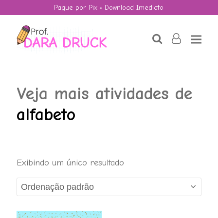
Pague por Pix • Download Imediato
search
user-
o
Veja mais atividades de
alfabeto
Álbum do
Exibindo um único resultado
GAUCHÃO 2026 -
TABUADA
R$
7,50
+
ADD