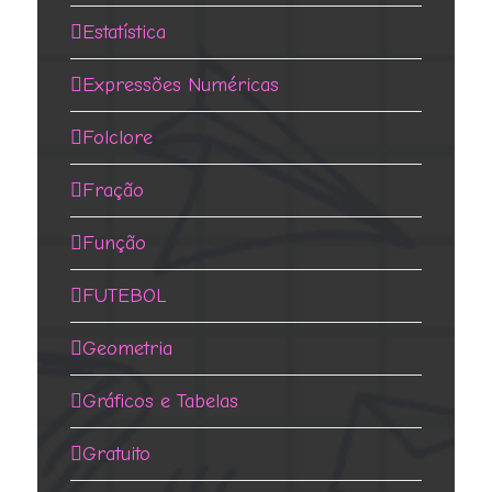
Estatística
Expressões Numéricas
Folclore
Fração
Função
FUTEBOL
Geometria
Gráficos e Tabelas
Gratuito