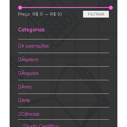
Preço
Preço
Preço:
R$ 0
—
R$ 10
FILTRAR
mínimo
máximo
Categorias:
4 operações
Álgebra
Ângulos
Área
Arte
Ciências
Surto Científico