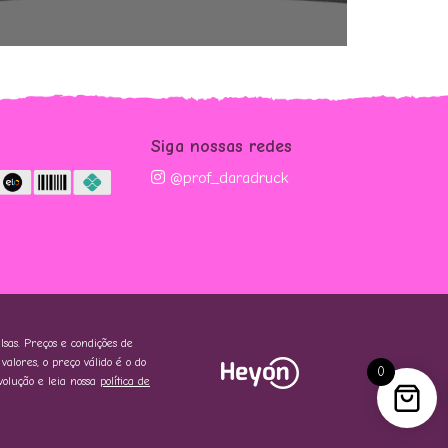
m
Siga nossas redes
@prof_daradruck
lsas. Preços e condições de
alores, o preço válido é o do
0
volução e leia nossa
política de