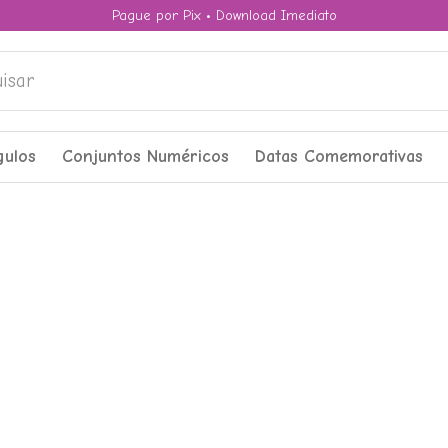
Pague por Pix • Download Imediato
ar
gulos
Conjuntos Numéricos
Datas Comemorativas